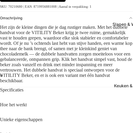
SKU: 70210680 | EAN: 8719956881008 | Aantal in verpakking: 1
Omschrijving
Slapen &
Het zijn de kleine dingen die je dag rustiger maken. Met het dubbele
handvat voor de VITILITY Beker krijg je twee ruime, gemakkelijk
vast te houden grepen, waardoor elke slok stabieler en comfortabeler
wordt. Of je nu ’s ochtends last hebt van stijve handen, een warme kop
thee naar de bank brengt, of samen met je kleinkind geniet van
chocolademelk — de dubbele handvatten zorgen moeiteloos voor een
gebalanceerde, ontspannen grip. Klik het handvat simpel vast, houd de
beker zoals vanzelf en drink met minder inspanning en meer
vertrouwen. Het dubbele handvat is speciaal ontworpen voor de
VITILITY Beker, en er is ook een variant met één handvat
beschikbaar.
Keuken & 
Specificaties
Hoe het werkt
Unieke eigenschappen