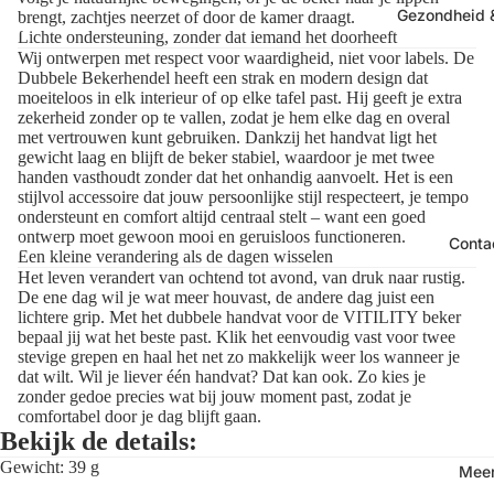
Gezondheid &
brengt, zachtjes neerzet of door de kamer draagt.
Lichte ondersteuning, zonder dat iemand het doorheeft
Wij ontwerpen met respect voor waardigheid, niet voor labels. De
Dubbele Bekerhendel heeft een strak en modern design dat
moeiteloos in elk interieur of op elke tafel past. Hij geeft je extra
zekerheid zonder op te vallen, zodat je hem elke dag en overal
met vertrouwen kunt gebruiken. Dankzij het handvat ligt het
gewicht laag en blijft de beker stabiel, waardoor je met twee
handen vasthoudt zonder dat het onhandig aanvoelt. Het is een
stijlvol accessoire dat jouw persoonlijke stijl respecteert, je tempo
ondersteunt en comfort altijd centraal stelt – want een goed
ontwerp moet gewoon mooi en geruisloos functioneren.
Conta
Een kleine verandering als de dagen wisselen
Het leven verandert van ochtend tot avond, van druk naar rustig.
De ene dag wil je wat meer houvast, de andere dag juist een
lichtere grip. Met het dubbele handvat voor de VITILITY beker
bepaal jij wat het beste past. Klik het eenvoudig vast voor twee
stevige grepen en haal het net zo makkelijk weer los wanneer je
dat wilt. Wil je liever één handvat? Dat kan ook. Zo kies je
zonder gedoe precies wat bij jouw moment past, zodat je
comfortabel door je dag blijft gaan.
Bekijk de details:
Gewicht: 39 g
Mee