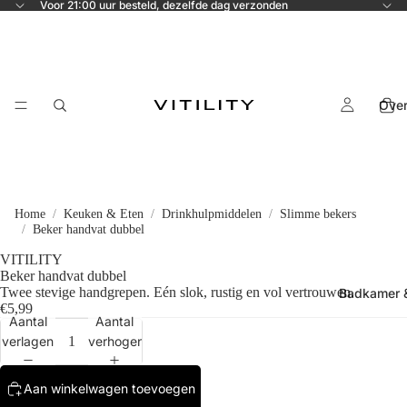
Voor 21:00 uur besteld, dezelfde dag verzonden
Ove
Home
Keuken & Eten
Drinkhulpmiddelen
Slimme bekers
Beker handvat dubbel
VITILITY
Beker handvat dubbel
Twee stevige handgrepen. Eén slok, rustig en vol vertrouwen.
Badkamer &
€5,99
Aantal
Aantal
verlagen
verhogen
Aan winkelwagen toevoegen