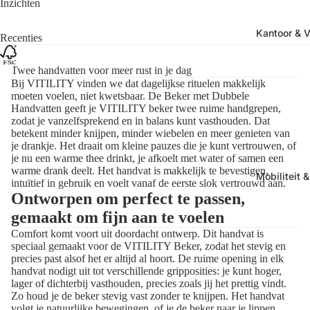
Inzichten
Kantoor & Vr
Recenties
Twee handvatten voor meer rust in je dag
Bij VITILITY vinden we dat dagelijkse rituelen makkelijk
moeten voelen, niet kwetsbaar. De Beker met Dubbele
Handvatten geeft je VITILITY beker twee ruime handgrepen,
zodat je vanzelfsprekend en in balans kunt vasthouden. Dat
betekent minder knijpen, minder wiebelen en meer genieten van
je drankje. Het draait om kleine pauzes die je kunt vertrouwen, of
je nu een warme thee drinkt, je afkoelt met water of samen een
warme drank deelt. Het handvat is makkelijk te bevestigen,
Mobiliteit 
intuïtief in gebruik en voelt vanaf de eerste slok vertrouwd aan.
Ontworpen om perfect te passen,
gemaakt om fijn aan te voelen
Comfort komt voort uit doordacht ontwerp. Dit handvat is
speciaal gemaakt voor de VITILITY Beker, zodat het stevig en
precies past alsof het er altijd al hoort. De ruime opening in elk
handvat nodigt uit tot verschillende gripposities: je kunt hoger,
lager of dichterbij vasthouden, precies zoals jij het prettig vindt.
Zo houd je de beker stevig vast zonder te knijpen. Het handvat
volgt je natuurlijke bewegingen, of je de beker naar je lippen