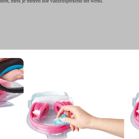
 hebt, merk je meteen hoe vanzelfsprekend het werkt.