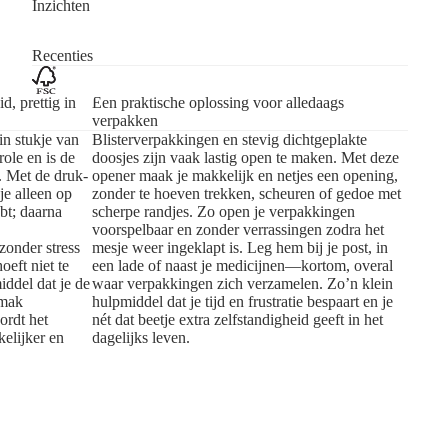
Inzichten
Recenties
, prettig in
Een praktische oplossing voor alledaags
verpakken
in stukje van
Blisterverpakkingen en stevig dichtgeplakte
role en is de
doosjes zijn vaak lastig open te maken. Met deze
r. Met de druk-
opener maak je makkelijk en netjes een opening,
je alleen op
zonder te hoeven trekken, scheuren of gedoe met
bt; daarna
scherpe randjes. Zo open je verpakkingen
voorspelbaar en zonder verrassingen zodra het
zonder stress
mesje weer ingeklapt is. Leg hem bij je post, in
eft niet te
een lade of naast je medicijnen—kortom, overal
ddel dat je de
waar verpakkingen zich verzamelen. Zo’n klein
emak
hulpmiddel dat je tijd en frustratie bespaart en je
ordt het
nét dat beetje extra zelfstandigheid geeft in het
elijker en
dagelijks leven.