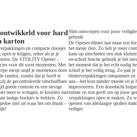
 ontwikkeld voor hard
Slim ontworpen voor jouw veiligheid
gebruik
n karton
De Opener-blister laat maar een kle
 verpakkingen en compacte doosjes
het mesje zien. Zo heb je meer cont
g open te krijgen, zeker als je je
kans op uitschieten een stuk kleine
ntzien. De VITILITY Opener -
en-schuif functie gebruik je het mes
precies voor dit soort momenten. Met
het moment dat je het echt nodig he
herpe mesje snijd je moeiteloos door
schuif je het veilig terug. Zo pak je
de randen, zonder dat je hoeft te
blisterverpakkingen ontspannen en 
zij de gecontroleerde uitschuifbare
aan—het kost minder moeite en je ho
tijd goede controle en een stevige
improviseren. Een doordacht hulpmi
 niet meer te wringen, te knoeien met
ruimte en rust geeft om op jouw g
aan lastige hoekjes te trekken. Zo
verpakkingen open te maken. Zo w
gedoe snel uit waar het om draait –
openen van alledaagse spullen makk
ijk!
veiliger.