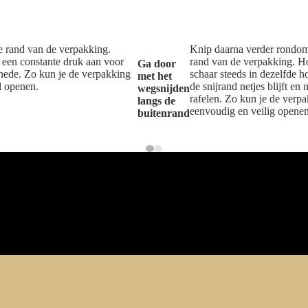
e rand van de verpakking.
Knip daarna verder rondom
 een constante druk aan voor
rand van de verpakking. H
Ga door
snede. Zo kun je de verpakking
schaar steeds in dezelfde h
met het
l openen.
de snijrand netjes blijft en 
wegsnijden
rafelen. Zo kun je de verp
langs de
eenvoudig en veilig openen
buitenrand