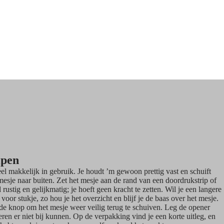
lpen
l makkelijk in gebruik. Je houdt ’m gewoon prettig vast en schuift
esje naar buiten. Zet het mesje aan de rand van een doordrukstrip of
rustig en gelijkmatig; je hoeft geen kracht te zetten. Wil je een langere
oor stukje, zo hou je het overzicht en blijf je de baas over het mesje.
de knop om het mesje weer veilig terug te schuiven. Leg de opener
eren er niet bij kunnen. Op de verpakking vind je een korte uitleg, en