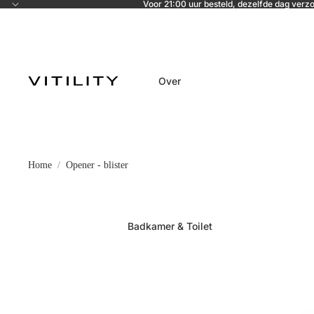
Voor 21:00 uur besteld, dezelfde dag verz
Over
Home
Opener - blister
Badkamer & Toilet