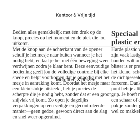
Kantoor & Vrije tijd
Bedien alles gemakkelijk met één druk op de
Speciaal
knop, precies op het moment en de plek die jou
plastic e
uitkomt.
Met de knop aan de achterkant van de opener
Harde plastic
schuif je het mesje naar buiten wanneer je het
zijn vaak lasti
nodig hebt, en laat je het met één beweging weer
handen wilt o
verdwijnen zodra je klaar bent. Deze eenvoudige
blister is er 
bediening geeft jou de volledige controle bij elke
het kleine, sc
snede en helpt voorkomen dat je onnodig met het
de dichtgeseal
Mobiliteit & Reizen
mesje in aanraking komt. Doordat het mesje maar
forceren. Dank
een klein stukje uitsteekt, heb je precies de
punt heb je al
scherpte die je nodig hebt, zonder dat er een groot
grip. Je hoeft
snijvlak vrijkomt. Zo open je dagelijks
een schaar of 
verpakkingen op een veilige en gecontroleerde
pak je zonder 
manier—geen gedoe, gewoon direct aan de slag
wel zo makkel
en snel weer opgeruimd.