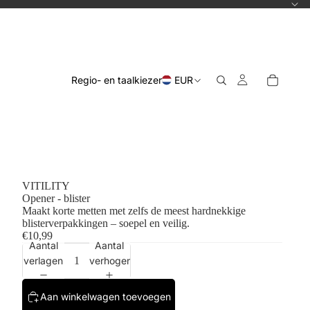
Regio- en taalkiezer
EUR
VITILITY
Opener - blister
Maakt korte metten met zelfs de meest hardnekkige
blisterverpakkingen – soepel en veilig.
€10,99
Aantal
Aantal
verlagen
verhogen
Aan winkelwagen toevoegen