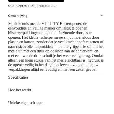
SKU: 70210090 | EAN: 8718885910407
Omschrijving
Maak kennis met de VITILITY Blisteropener: dé
eenvoudige en veilige manier om lastig te openen
blisterverpakkingen en goed dichtzittende doosjes te
openen. Het kleine, scherpe mesje snijdt moeiteloos door
plastic en karton, zonder dat je veel kracht hoeft te zetten of
naar risicovolle hulpmiddelen hoeft te grijpen. Je schuift het
mesje uit met een druk op de knop aan de achterkant, en
met een tweede druk schuif je het weer veilig terug. Omdat
alleen een klein stukje van het mesje zichtbaar is, gebruik je
de opener veilig in het dagelijks leven – zo open je jouw
verpakkingen altijd eenvoudig en met een zeker gevoel.
Specificaties
Hoe het werkt
Unieke eigenschappen