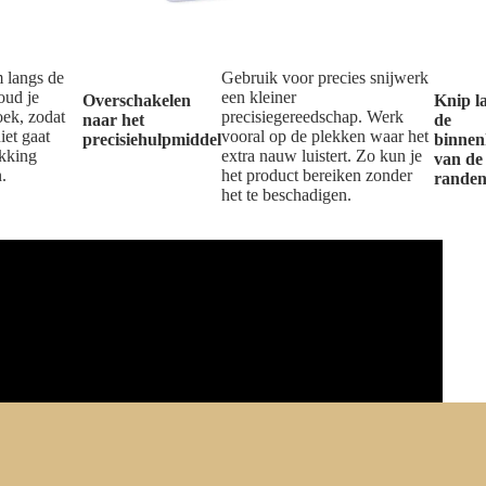
 langs de
Gebruik voor precies snijwerk
oud je
een kleiner
Overschakelen
Knip l
oek, zodat
precisiegereedschap. Werk
naar het
de
niet gaat
vooral op de plekken waar het
precisiehulpmiddel
binnen
akking
extra nauw luistert. Zo kun je
van de
.
het product bereiken zonder
rande
het te beschadigen.