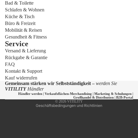
Bad & Toilette
Schlafen & Wohnen
Küche & Tisch
Büro & Freizeit
Mobilität & Reisen
Gesundheit & Fitness
Service
Versand & Lieferung
Datenschutzerklärung
Rückgabe & Garantie
Widerrufsrecht
FAQ
Versand
Kontakt & Support
Kauf widerrufen
Kontaktinformationen
Gemeinsam stärken wir Selbstständigkeit –
werden Sie
AGB
VITILITY
Händler
Händler werden
|
Verkaufsflächen-Merchandising
|
Marketing & Schulungen
|
Impressum
Großhandel & Distribution
|
B2B-Portal
© 2026
VITILITY
Geschäftsbedingungen und Richtlinien