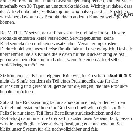
Sollte ein Produkt nicht Ihren Erwartungen entsprechen, können Sie es
innerhalb von 30 Tagen an uns zurückschicken. Wichtig ist dabei, dass
der Artikel unbenutzt, vollständig und originalverpackt ist. So stellen
Büro & Fre
wir sicher, dass wir das Produkt einem anderen Kunden weitergeben
können.
Bei VITILITY setzen wir auf transparente und faire Preise. Unsere
Produkte enthalten keine versteckten Servicegebühren, keine
Rücksendekosten und keine zusätzlichen Versicherungskosten.
Dadurch bleiben unsere Preise für alle fair und erschwinglich. Deshalb
übernehmen Sie als Kunde die Kosten für die Rücksendung selbst –
genau wie beim Einkauf im Laden, wenn Sie einen Artikel selbst
zurückbringen möchten.
Sie können das als Ihren eigenen Rückweg ins Geschäft betrachten –
Mobilität &
nicht als Strafe, sondern als Teil eines Preismodells, das für alle
durchsichtig und gerecht ist, gerade für diejenigen, die ihre Produkte
behalten möchten.
Sobald Ihre Rücksendung bei uns angekommen ist, prüfen wir den
Artikel und erstatten Ihnen Ihr Geld so schnell wie möglich zurück.
Falls Sie nur einen Teil Ihrer Bestellung zurückschicken und der
Restbetrag dann unter die Grenze für kostenlosen Versand fällt, passen
wir die ursprüngliche Versandvergünstigung entsprechend an. So
bleibt unser System für alle nachvollziehbar und fair.