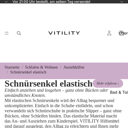
Vor 21:00 Uhr bestellt, am selben Tag versendet
Über
Startseite
Schlafen & Wohnen
Anziehhilfen
Schnürsenkel elastisch
Schnürsenkel elastisch
Mehr erfahren ↓
Einfach anziehen und losgehen – ganz ohne Bücken oder
Bad & Toi
umständliches Knoten.
Mit elastischen Schnürsenkeln wird der Alltag bequemer und
unkomplizierter. Einfach in die Schuhe einfädeln, und schon
verwandeln sich Schnürschuhe in praktische Slipper – ganz ohne
Bücken, ohne Schleifen binden. Das elastische Material macht
das An- und Ausziehen zum Kinderspiel. VITILITY Hilfsmittel
sind darauf ausgelegt, den Alltag zu erleichtern und Ihnen mehr