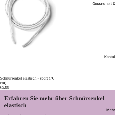
Gesundheit &
Konta
Schnürsenkel elastisch - sport (76
cm)
€5,99
Erfahren Sie mehr über Schnürsenkel
elastisch
Mehr