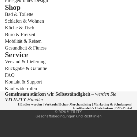
Preisgekröntes Design
Shop
Bad & Toilette
Schlafen & Wohnen
Küche & Tisch
Büro & Freizeit
Mobilität & Reisen
Gesundheit & Fitness
Service
Versand & Lieferung
Datenschutzerklärung
Rückgabe & Garantie
Widerrufsrecht
FAQ
Versand
Kontakt & Support
Kauf widerrufen
Kontaktinformationen
Gemeinsam stärken wir Selbstständigkeit –
werden Sie
AGB
VITILITY
Händler
Händler werden
|
Verkaufsflächen-Merchandising
|
Marketing & Schulungen
|
Impressum
Großhandel & Distribution
|
B2B-Portal
© 2026
VITILITY
Geschäftsbedingungen und Richtlinien