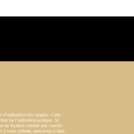
 d’utilisation très simples. Cette
en ou l’utilisation pratique. Si
alon de fixation comme une couche
r à votre rythme, sans avoir à faire