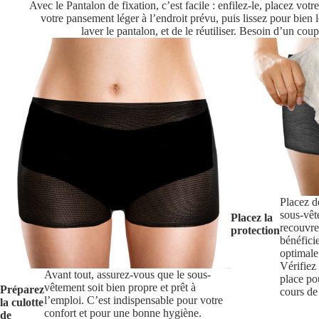
Avec le Pantalon de fixation, c’est facile : enfilez-le, placez vot
votre pansement léger à l’endroit prévu, puis lissez pour bien l
laver le pantalon, et de le réutiliser. Besoin d’un coup
Placez d
sous-vêt
Placez la
recouvre
protection
bénéfici
optimale
Vérifiez 
Avant tout, assurez-vous que le sous-
place po
vêtement soit bien propre et prêt à
Préparez
cours de
l’emploi. C’est indispensable pour votre
la culotte
confort et pour une bonne hygiène.
de