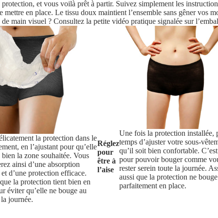
re protection, et vous voilà prêt à partir. Suivez simplement les instructi
e mettre en place. Le tissu doux maintient l’ensemble sans gêner vos mouv
 de main visuel ? Consultez la petite vidéo pratique signalée sur l’emballa
Une fois la protection installée, 
élicatement la protection dans le
temps d’ajuster votre sous-vête
Réglez
ement, en l’ajustant pour qu’elle
qu’il soit bien confortable. C’est
pour
 bien la zone souhaitée. Vous
pour pouvoir bouger comme vou
être à
erez ainsi d’une absorption
rester serein toute la journée. A
l’aise
 et d’une protection efficace.
aussi que la protection ne bouge 
que la protection tient bien en
parfaitement en place.
ur éviter qu’elle ne bouge au
 la journée.