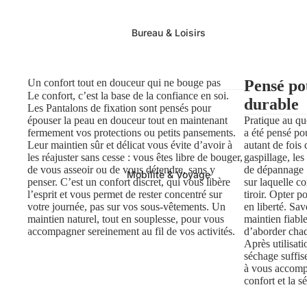
Bureau & Loisirs
Un confort tout en douceur qui ne bouge pas
Pensé po
Le confort, c’est la base de la confiance en soi.
durable
Les Pantalons de fixation sont pensés pour
épouser la peau en douceur tout en maintenant
Pratique au qu
fermement vos protections ou petits pansements.
a été pensé pou
Leur maintien sûr et délicat vous évite d’avoir à
autant de fois
les réajuster sans cesse : vous êtes libre de bouger,
gaspillage, les
de vous asseoir ou de vous détendre, sans y
de dépannage :
Mobilité & Voyage
penser. C’est un confort discret, qui vous libère
sur laquelle c
l’esprit et vous permet de rester concentré sur
tiroir. Opter p
votre journée, pas sur vos sous-vêtements. Un
en liberté. Sa
maintien naturel, tout en souplesse, pour vous
maintien fiable
accompagner sereinement au fil de vos activités.
d’aborder chaq
Après utilisat
séchage suffis
à vous accompa
confort et la s