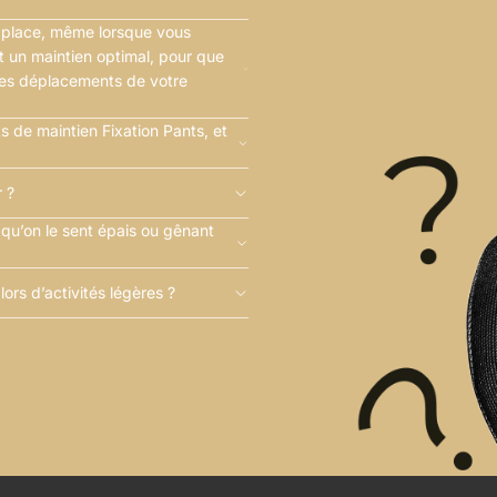
n place, même lorsque vous
t un maintien optimal, pour que
des déplacements de votre
 de maintien Fixation Pants, et
r ?
e qu’on le sent épais ou gênant
ors d’activités légères ?