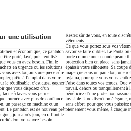
ur une utilisation
Restez sûr de vous, en toute discrét
vêtements
Ce que vous portez sous vos vêteme
otidien et économique, ce pantalon
savoir se faire oublier. Le Pantalon 
r être porté, lavé, puis réutilisé
porte comme une seconde peau : il 
 que vous en avez besoin. Fini le
protection bien en place, sans jamai
 achats en urgence ou les solutions
épaissir votre silhouette. Sa coupe 
 vous avez toujours une pièce sûre
inaperçue sous un pantalon, une r
ompter, prête à l’emploi dans votre
pyjama, pour que vous vous sentiez 
our le réutilisable, c’est aussi gagner
l’aise dans toutes vos tenues. Que 
voir que vous disposez d’un
travail, dehors ou tranquillement à 
, facile à laver, vous permet
bénéficiez d’une protection rassuran
ue journée avec plus de confiance.
invisible. Une discrétion élégante,
ion, un passage en machine et un
sans effort, pour que vous puissiez 
ent. Le pantalon est de nouveau prêt
pleinement vous-même, à chaque in
gner, jour après jour, en offrant le
écurité dont vous avez besoin.