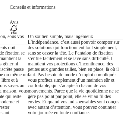
Conseils et informations
Avis
ion, sous vos
Un soutien simple, mais ingénieux
L’indépendance, c’est aussi pouvoir compter sur
nts doit
des solutions qui fonctionnent tout simplement,
de fixation se
sans se casser la tête. Le Pantalon de fixation
maintient la
s’enfile facilement et se lave sans difficulté. Il
s gêner ni
maintient vos protections d’incontinence, des
discrète passe
petites aux grandes tailles, bien en place, là où il
obe ou même un
faut. Pas besoin de mode d’emploi compliqué :
libre et à
vous profitez simplement d’un maintien sûr et
vous soyez au
confortable, qui s’adapte à chacun de vos
la maison, vous
mouvements. Parce que la vie quotidienne ne se
te qui reste
gère pas point par point, elle se vit au fil des
 moderne et
envies. Et quand vos indispensables sont conçus
rester
avec autant d’attention, vous pouvez continuer
stant.
votre journée en toute confiance.