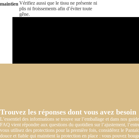
Vérifiez aussi que le tissu ne présente ni
maintien
plis ni froissements afin d’éviter toute
gêne.
Trouvez les réponses dont vous avez besoin
L’essentiel des informations se trouve sur l’emballage et dans nos guides
FAQ vient répondre aux questions du quotidien sur l’ajustement, l’entreti
vous utilisez des protections pour la première fois, considérez le Pant
douce et fiable qui maintient la protection en place : vous pouvez bouge