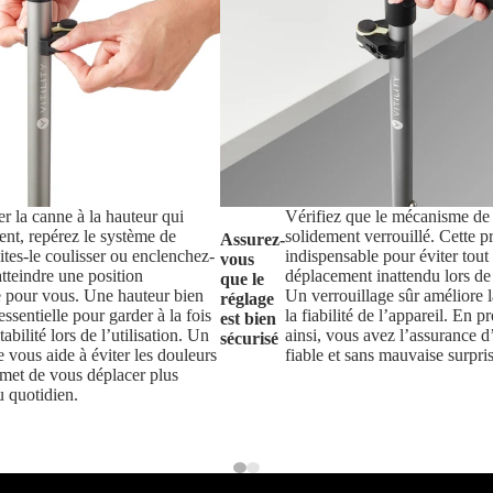
r la canne à la hauteur qui
Vérifiez que le mécanisme de 
ent, repérez le système de
solidement verrouillé. Cette p
Assurez-
ites-le coulisser ou enclenchez-
indispensable pour éviter tout
vous
atteindre une position
déplacement inattendu lors de l
que le
e pour vous. Une hauteur bien
Un verrouillage sûr améliore la
réglage
essentielle pour garder à la fois
la fiabilité de l’appareil. En p
est bien
tabilité lors de l’utilisation. Un
ainsi, vous avez l’assurance 
sécurisé
 vous aide à éviter les douleurs
fiable et sans mauvaise surpris
rmet de vous déplacer plus
u quotidien.