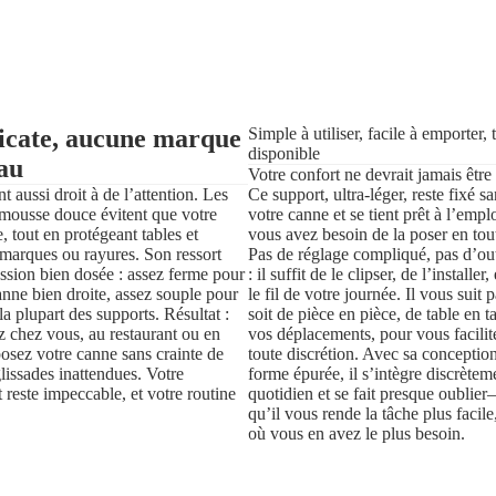
licate, aucune marque
Simple à utiliser, facile à emporter, 
disponible
eau
Votre confort ne devrait jamais être
t aussi droit à de l’attention. Les
Ce support, ultra-léger, reste fixé sa
mousse douce évitent que votre
votre canne et se tient prêt à l’empl
, tout en protégeant tables et
vous avez besoin de la poser en tout
marques ou rayures. Son ressort
Pas de réglage compliqué, pas d’out
ssion bien dosée : assez ferme pour
: il suffit de le clipser, de l’installer
anne bien droite, assez souple pour
le fil de votre journée. Il vous suit 
a plupart des supports. Résultat :
soit de pièce en pièce, de table en t
 chez vous, au restaurant ou en
vos déplacements, pour vous facilite
posez votre canne sans crainte de
toute discrétion. Avec sa conception 
glissades inattendues. Votre
forme épurée, il s’intègre discrètem
reste impeccable, et votre routine
quotidien et se fait presque oublie
qu’il vous rende la tâche plus faci
où vous en avez le plus besoin.