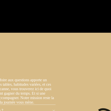
 foire aux questions apporte un
s tables, habitudes variées, et ces
 canne, vous trouverez ici de quoi
ont gagner du temps. Et si une
 accompagner. Notre mission reste la
 la journée vous mène.
 ?