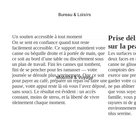
Bureau & Loisirs
Un soutien accessible à tout moment
Prise dé
On se sent en confiance quand tout reste
sur la p
facilement accessible. Ce support maintient votre
canne ou béquille droite et à portée de main, que
Les surfaces on
ce soit au bord d’une table ou discrètement sous
deux faces en 
un plan de travail. Fini les cannes qui tombent,
canne ne glisse
fini de se pencher pour les ramasser — votre
comptoirs des 
journée se déroule plus sereinement. Que ce soit
exerce une pre
Mobilité & Voyage
pour payer au café, préparer un repas ou faire une
garder votre c
pause, votre appui reste là où vous l’avez déposé,
ne pas abîmer l
sans souci. Le résultat est évident : un accès
que vous soyez
constant, moins de stress, et la liberté de vivre
famille, vous 
pleinement chaque moment.
rayures ni de 
environnement 
plus sereine.