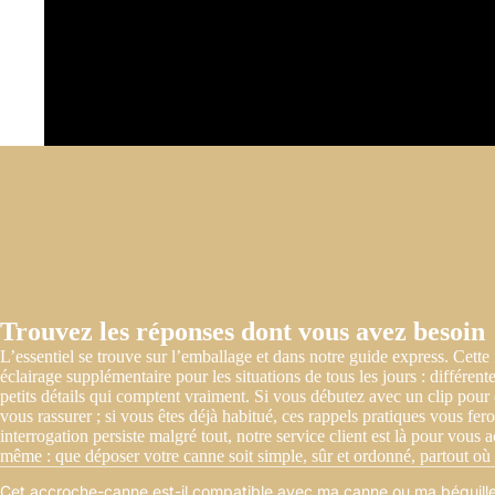
Trouvez les réponses dont vous avez besoin
L’essentiel se trouve sur l’emballage et dans notre guide express. Cette
éclairage supplémentaire pour les situations de tous les jours : différente
petits détails qui comptent vraiment. Si vous débutez avec un clip pour
vous rassurer ; si vous êtes déjà habitué, ces rappels pratiques vous fer
interrogation persiste malgré tout, notre service client est là pour vous
même : que déposer votre canne soit simple, sûr et ordonné, partout où
Cet accroche-canne est-il compatible avec ma canne ou ma béquille