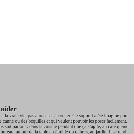
 aider
 à la vraie vie, pas aux cases à cocher. Ce support a été imaginé pour
une canne ou des béquilles et qui veulent pouvoir les poser facilement,
ous suit partout : dans la cuisine pendant que ça s’agite, au café quand
u bureau, autour de la table en famille ou dehors, au jardin. Il se rend