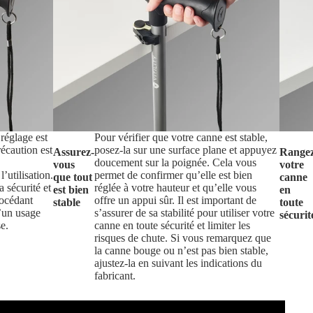
réglage est
Pour vérifier que votre canne est stable,
récaution est
posez-la sur une surface plane et appuyez
Assurez-
Range
doucement sur la poignée. Cela vous
vous
votre
’utilisation.
permet de confirmer qu’elle est bien
que tout
canne
 sécurité et
réglée à votre hauteur et qu’elle vous
est bien
en
rocédant
offre un appui sûr. Il est important de
stable
toute
d’un usage
s’assurer de sa stabilité pour utiliser votre
sécurit
e.
canne en toute sécurité et limiter les
risques de chute. Si vous remarquez que
la canne bouge ou n’est pas bien stable,
ajustez-la en suivant les indications du
fabricant.