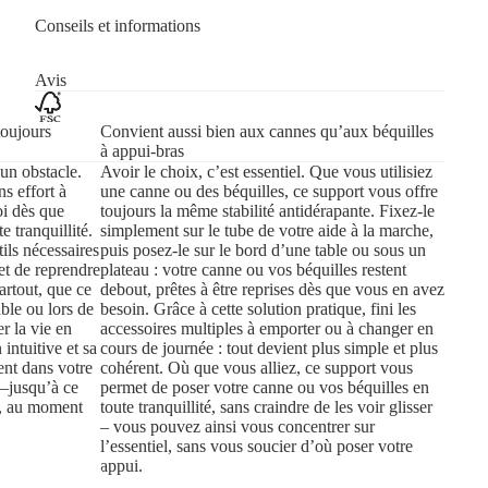
Conseils et informations
Avis
toujours
Convient aussi bien aux cannes qu’aux béquilles
à appui-bras
 un obstacle.
Avoir le choix, c’est essentiel. Que vous utilisiez
ns effort à
une canne ou des béquilles, ce support vous offre
oi dès que
toujours la même stabilité antidérapante. Fixez-le
e tranquillité.
simplement sur le tube de votre aide à la marche,
ils nécessaires
puis posez-le sur le bord d’une table ou sous un
, et de reprendre
plateau : votre canne ou vos béquilles restent
partout, que ce
debout, prêtes à être reprises dès que vous en avez
able ou lors de
besoin. Grâce à cette solution pratique, fini les
r la vie en
accessoires multiples à emporter ou à changer en
intuitive et sa
cours de journée : tout devient plus simple et plus
ent dans votre
cohérent. Où que vous alliez, ce support vous
r—jusqu’à ce
permet de poser votre canne ou vos béquilles en
le, au moment
toute tranquillité, sans craindre de les voir glisser
– vous pouvez ainsi vous concentrer sur
l’essentiel, sans vous soucier d’où poser votre
appui.