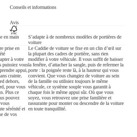
Conseils et informations
Avis
se en main
S’adapte à de nombreux modèles de portières de
voiture
e prise en
Le Caddie de voiture se fixe en un clin d’œil sur
été
la plupart des cadres de portière, sans rien
apter à votre
modifier à votre véhicule. Il vous suffit de baisser
s puissiez vous
la fenêtre, d’attacher la sangle, puis de refermer la
 prendre appui,
porte : la poignée reste là, à la hauteur qui vous
ans crainte.
convient. Que vous changiez de voiture au sein
ied dehors,
de la famille ou utilisiez toujours le même
rd, pour vous
véhicule, ce système souple vous garantit à
in. Plus ce
chaque fois le même appui sûr. Où que vous
ous pouvez
soyez, vous retrouvez une prise familière et
i vous
rassurante pour monter ou descendre de la voiture
te sérénité et
en toute tranquillité.
se de vos