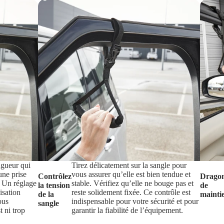
ngueur qui
Tirez délicatement sur la sangle pour
une prise
vous assurer qu’elle est bien tendue et
Contrôlez
Drago
. Un réglage
stable. Vérifiez qu’elle ne bouge pas et
la tension
de
lisation
reste solidement fixée. Ce contrôle est
de la
mainti
ous
indispensable pour votre sécurité et pour
sangle
t ni trop
garantir la fiabilité de l’équipement.