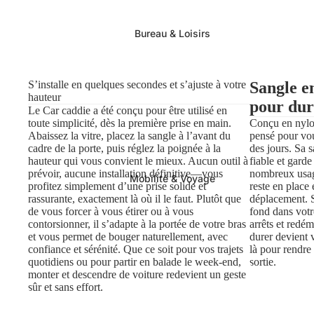
Bureau & Loisirs
S’installe en quelques secondes et s’ajuste à votre
Sangle e
hauteur
pour dur
Le Car caddie a été conçu pour être utilisé en
toute simplicité, dès la première prise en main.
Conçu en nylon
Abaissez la vitre, placez la sangle à l’avant du
pensé pour vo
cadre de la porte, puis réglez la poignée à la
des jours. Sa 
hauteur qui vous convient le mieux. Aucun outil à
fiable et gard
prévoir, aucune installation définitive—vous
nombreux usage
Mobilité & Voyage
profitez simplement d’une prise solide et
reste en place 
rassurante, exactement là où il le faut. Plutôt que
déplacement. Si
de vous forcer à vous étirer ou à vous
fond dans votre
contorsionner, il s’adapte à la portée de votre bras
arrêts et redé
et vous permet de bouger naturellement, avec
durer devient v
confiance et sérénité. Que ce soit pour vos trajets
là pour rendre 
quotidiens ou pour partir en balade le week-end,
sortie.
monter et descendre de voiture redevient un geste
sûr et sans effort.