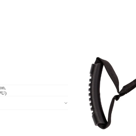
on,
(PU)