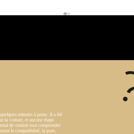
 quelques minutes à peine. Il a été
ur la voiture, et aucune étape
normal de vouloir tout comprendre
rnant la compatibilité, la pose,