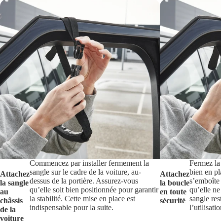
Commencez par installer fermement la
Fermez la
sangle sur le cadre de la voiture, au-
bien en pl
Attachez
Attachez
dessus de la portière. Assurez-vous
s’emboîte
la sangle
la boucle
qu’elle soit bien positionnée pour garantir
qu’elle ne
au
en toute
la stabilité. Cette mise en place est
sangle res
châssis
sécurité
indispensable pour la suite.
l’utilisatio
de la
voiture