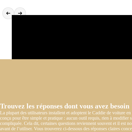
Trouvez les réponses dont vous avez besoin
La plupart des utilisateurs installent et adoptent le Caddie de voiture en
conçu pour être simple et pratique : aucun outil requis, rien à modifier s
compliquée. Cela dit, certaines questions reviennent souvent et il est 
avant de l’utiliser. Vous trouverez ci-dessous des réponses claires conce