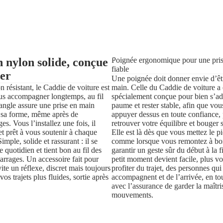
n nylon solide, conçue
Poignée ergonomique pour une pri
fiable
er
Une poignée doit donner envie d’êtr
 résistant, le Caddie de voiture est
main. Celle du Caddie de voiture a 
us accompagner longtemps, au fil
spécialement conçue pour bien s’ad
sangle assure une prise en main
paume et rester stable, afin que vou
e sa forme, même après de
appuyer dessus en toute confiance,
s. Vous l’installez une fois, il
retrouver votre équilibre et bouger s
et prêt à vous soutenir à chaque
Elle est là dès que vous mettez le p
mple, solide et rassurant : il se
comme lorsque vous remontez à bo
 quotidien et tient bon au fil des
garantir un geste sûr du début à la f
marrages. Un accessoire fait pour
petit moment devient facile, plus v
ite un réflexe, discret mais toujours
profiter du trajet, des personnes qu
vos trajets plus fluides, sortie après
accompagnent et de l’arrivée, en tou
avec l’assurance de garder la maîtri
mouvements.