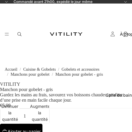
Commandé avant 21h00, expédié le jour même
À pro
Accueil
Cuisine & Gobelets
Gobelets et accessoires
Manchons pour gobelet
Manchon pour gobelet - gris
VITILITY
Manchon pour gobelet - gris
Gardez les mains au frais, savourez vos boissons chaudes, profitez
Salle de bain
d’une prise en main facile chaque jour.
€5,99
Diminuer
Augmenter
la
la
quantité
quantité
Ajouter au panier