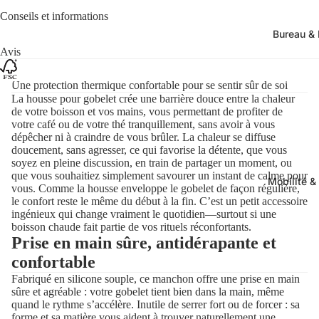
Conseils et informations
Bureau & 
Avis
Une protection thermique confortable pour se sentir sûr de soi
La housse pour gobelet crée une barrière douce entre la chaleur
de votre boisson et vos mains, vous permettant de profiter de
votre café ou de votre thé tranquillement, sans avoir à vous
dépêcher ni à craindre de vous brûler. La chaleur se diffuse
doucement, sans agresser, ce qui favorise la détente, que vous
soyez en pleine discussion, en train de partager un moment, ou
que vous souhaitiez simplement savourer un instant de calme pour
Mobilité &
vous. Comme la housse enveloppe le gobelet de façon régulière,
le confort reste le même du début à la fin. C’est un petit accessoire
ingénieux qui change vraiment le quotidien—surtout si une
boisson chaude fait partie de vos rituels réconfortants.
Prise en main sûre, antidérapante et
confortable
Fabriqué en silicone souple, ce manchon offre une prise en main
sûre et agréable : votre gobelet tient bien dans la main, même
quand le rythme s’accélère. Inutile de serrer fort ou de forcer : sa
forme et sa matière vous aident à trouver naturellement une