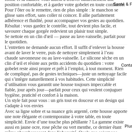
Santé & F
position confortable, et à garder votre gobelet en toute confiance.
Pour l’ôter ou le remettre, rien de plus simple : le manchon se
glisse sans effort, sans coller ni coincer. Il allie parfaitement
adhérence et fluidité, pour accompagner vos gestes au quotidien.
Résultat : vous gardez le contrôle, tout devient plus facile, et
savourer chaque gorgée redevient un plaisir tout simple.
Se nettoie en un clin d'œil — passe au lave-vaisselle, parfait pour
le quotidien.
L’entretien ne demande aucun effort. Il suffit d’enlever la housse
avant de laver le verre, puis de nettoyer simplement à l’eau
chaude savonneuse ou au lave-vaisselle. Le silicone sèche en un
clin d’œil et résiste aux petits accidents du quotidien : votre
Cont
gobelet reste ainsi propre et prêt à l’emploi, à tout moment. Rien
de compliqué, pas de gestes techniques—juste un nettoyage facile
qui s’intègre naturellement à vos habitudes. Cette simplicité
d’utilisation vous garantit une housse toujours impeccable et
fiable, jour après jour—parfait pour ceux qui veulent conjuguer
hygiène, praticité et confort à la maison.
Un style fait pour vous : un gris tout en douceur et un design qui
s'adapte à vos envies
Avec sa ligne sobre et sa nuance gris argenté, cette housse apporte
une note élégante et contemporaine à votre table, en toute
simplicité. Envie d’une touche plus pétillante ? La gamme existe
Plu
aussi en jaune ocre, rose pêche ou vert menthe, ce dernier étant