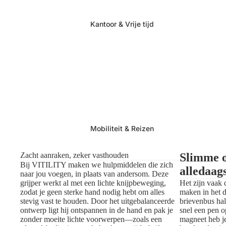
Kantoor & Vrije tijd
Mobiliteit & Reizen
Zacht aanraken, zeker vasthouden
Slimme o
Bij VITILITY maken we hulpmiddelen die zich
alledaa
naar jou voegen, in plaats van andersom. Deze
grijper werkt al met een lichte knijpbeweging,
Het zijn vaak 
zodat je geen sterke hand nodig hebt om alles
maken in het d
stevig vast te houden. Door het uitgebalanceerde
brievenbus hal
ontwerp ligt hij ontspannen in de hand en pak je
snel een pen 
zonder moeite lichte voorwerpen—zoals een
magneet heb je