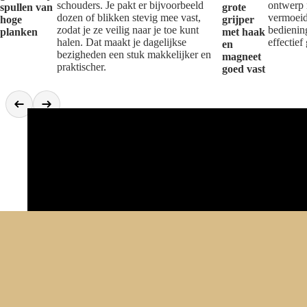
schouders. Je pakt er bijvoorbeeld
ontwerp 
spullen van
grote
dozen of blikken stevig mee vast,
vermoeid
hoge
grijper
zodat je ze veilig naar je toe kunt
bediening
planken
met haak
halen. Dat maakt je dagelijkse
effectief
en
bezigheden een stuk makkelijker en
magneet
praktischer.
goed vast