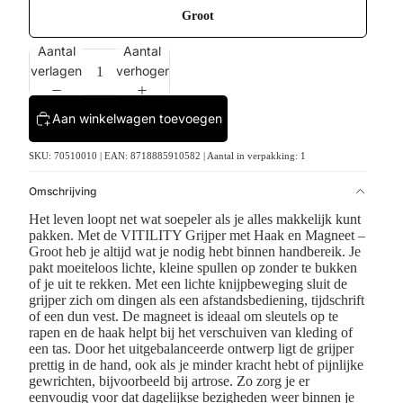
Groot
Aantal
Aantal
verlagen
verhogen
Aan winkelwagen toevoegen
SKU: 70510010 | EAN: 8718885910582 | Aantal in verpakking: 1
Omschrijving
Het leven loopt net wat soepeler als je alles makkelijk kunt
pakken. Met de VITILITY Grijper met Haak en Magneet –
Groot heb je altijd wat je nodig hebt binnen handbereik. Je
pakt moeiteloos lichte, kleine spullen op zonder te bukken
of je uit te rekken. Met een lichte knijpbeweging sluit de
grijper zich om dingen als een afstandsbediening, tijdschrift
of een dun vest. De magneet is ideaal om sleutels op te
rapen en de haak helpt bij het verschuiven van kleding of
een tas. Door het uitgebalanceerde ontwerp ligt de grijper
prettig in de hand, ook als je minder kracht hebt of pijnlijke
gewrichten, bijvoorbeeld bij artrose. Zo zorg je er
eenvoudig voor dat dagelijkse bezigheden weer binnen je