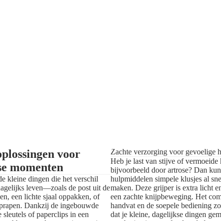
plossingen voor
Zachte verzorging voor gevoelige 
Heb je last van stijve of vermoeide
gse momenten
bijvoorbeeld door artrose? Dan ku
de kleine dingen die het verschil
hulpmiddelen simpele klusjes al sn
agelijks leven—zoals de post uit de
maken. Deze grijper is extra licht en
en, een lichte sjaal oppakken, of
een zachte knijpbeweging. Het com
oprapen. Dankzij de ingebouwde
handvat en de soepele bediening z
 sleutels of paperclips in een
dat je kleine, dagelijkse dingen gem