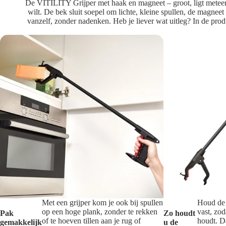
De VITILITY Grijper met haak en magneet – groot, ligt meteen v
wilt. De bek sluit soepel om lichte, kleine spullen, de magnee
vanzelf, zonder nadenken. Heb je liever wat uitleg? In de prod
Met een grijper kom je ook bij spullen
Houd de 
op een hoge plank, zonder te rekken
vast, zo
Pak
Zo houdt
of te hoeven tillen aan je rug of
houdt. D
gemakkelijk
u de