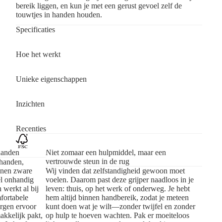
bereik liggen, en kun je met een gerust gevoel zelf de
touwtjes in handen houden.
Specificaties
Hoe het werkt
Unieke eigenschappen
Inzichten
Recenties
handen
Niet zomaar een hulpmiddel, maar een
vertrouwde steun in de rug
 handen,
nnen zware
Wij vinden dat zelfstandigheid gewoon moet
el onhandig
voelen. Daarom past deze grijper naadloos in je
 werkt al bij
leven: thuis, op het werk of onderweg. Je hebt
fortabele
hem altijd binnen handbereik, zodat je meteen
orgen ervoor
kunt doen wat je wilt—zonder twijfel en zonder
akkelijk pakt,
op hulp te hoeven wachten. Pak er moeiteloos