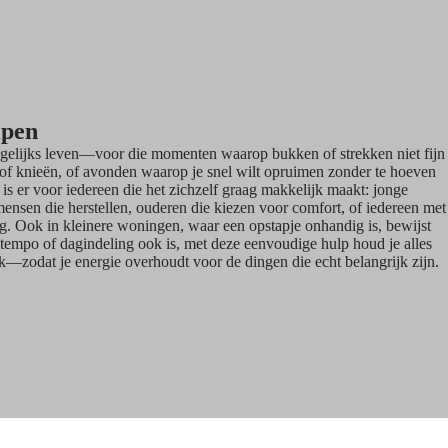
lpen
agelijks leven—voor die momenten waarop bukken of strekken niet fijn
g of knieën, of avonden waarop je snel wilt opruimen zonder te hoeven
s er voor iedereen die het zichzelf graag makkelijk maakt: jonge
 mensen die herstellen, ouderen die kiezen voor comfort, of iedereen met
. Ook in kleinere woningen, waar een opstapje onhandig is, bewijst
 tempo of dagindeling ook is, met deze eenvoudige hulp houd je alles
k—zodat je energie overhoudt voor de dingen die echt belangrijk zijn.