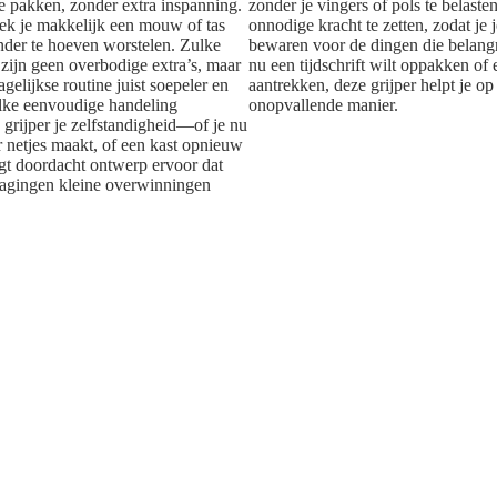
e pakken, zonder extra inspanning.
zonder je vingers of pols te belaste
ek je makkelijk een mouw of tas
onnodige kracht te zetten, zodat je 
onder te hoeven worstelen. Zulke
bewaren voor de dingen die belangri
 zijn geen overbodige extra’s, maar
nu een tijdschrift wilt oppakken of 
elijkse routine juist soepeler en
aantrekken, deze grijper helpt je op 
elke eenvoudige handeling
onopvallende manier.
 grijper je zelfstandigheid—of je nu
netjes maakt, of een kast opnieuw
rgt doordacht ontwerp ervoor dat
dagingen kleine overwinningen