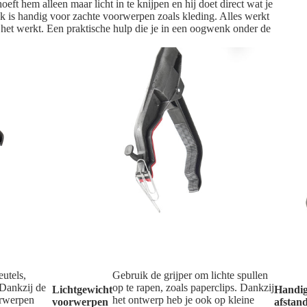
t hem alleen maar licht in te knijpen en hij doet direct wat je
aak is handig voor zachte voorwerpen zoals kleding. Alles werkt
e het werkt. Een praktische hulp die je in een oogwenk onder de
eutels,
Gebruik de grijper om lichte spullen
 Dankzij de
op te rapen, zoals paperclips. Dankzij
Lichtgewicht
Handi
orwerpen
het ontwerp heb je ook op kleine
voorwerpen
afstan