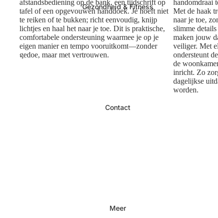
afstandsbediening op de bank, een tijdschrift op
handomdraai t
Gezondheid & Fitness
tafel of een opgevouwen handdoek. Je hoeft niet
Met de haak tr
te reiken of te bukken; richt eenvoudig, knijp
naar je toe, z
lichtjes en haal het naar je toe. Dit is praktische,
slimme details
comfortabele ondersteuning waarmee je op je
maken jouw dag
eigen manier en tempo vooruitkomt—zonder
veiliger. Met 
gedoe, maar met vertrouwen.
ondersteunt de
de woonkamer 
inricht. Zo zo
dagelijkse uit
worden.
Contact
Meer