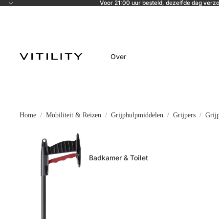
Voor 21:00 uur besteld, dezelfde dag verz
Over
Home
Mobiliteit & Reizen
Grijphulpmiddelen
Grijpers
Grij
Badkamer & Toilet