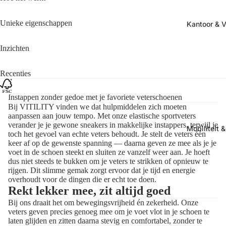
Unieke eigenschappen
Kantoor & Vr
Inzichten
Recenties
Instappen zonder gedoe met je favoriete veterschoenen
Bij VITILITY vinden we dat hulpmiddelen zich moeten
aanpassen aan jouw tempo. Met onze elastische sportveters
verander je je gewone sneakers in makkelijke instappers, terwijl je
Mobiliteit 
toch het gevoel van echte veters behoudt. Je stelt de veters één
keer af op de gewenste spanning — daarna geven ze mee als je je
voet in de schoen steekt en sluiten ze vanzelf weer aan. Je hoeft
dus niet steeds te bukken om je veters te strikken of opnieuw te
rijgen. Dit slimme gemak zorgt ervoor dat je tijd en energie
overhoudt voor de dingen die er echt toe doen.
Rekt lekker mee, zit altijd goed
Bij ons draait het om bewegingsvrijheid én zekerheid. Onze
veters geven precies genoeg mee om je voet vlot in je schoen te
laten glijden en zitten daarna stevig en comfortabel, zonder te