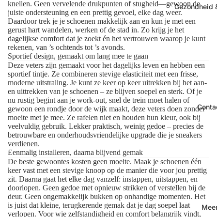
knellen. Geen vervelende drukpunten of stugheid—gewoon de
Gezondheid &
juiste ondersteuning en een prettig gevoel, elke dag weer.
Daardoor trek je je schoenen makkelijk aan en kun je met een
gerust hart wandelen, werken of de stad in. Zo krijg je het
dagelijkse comfort dat je zoekt én het vertrouwen waarop je kunt
rekenen, van ’s ochtends tot ’s avonds.
Sportief design, gemaakt om lang mee te gaan
Deze veters zijn gemaakt voor het dagelijks leven en hebben een
sportief tintje. Ze combineren stevige elasticiteit met een frisse,
moderne uitstraling. Je kunt ze keer op keer uitrekken bij het aan-
en uittrekken van je schoenen – ze blijven soepel en sterk. Of je
nu rustig begint aan je work-out, snel de trein moet halen of
Conta
gewoon een rondje door de wijk maakt, deze veters doen zonder
moeite met je mee. Ze rafelen niet en houden hun kleur, ook bij
veelvuldig gebruik. Lekker praktisch, weinig gedoe – precies de
betrouwbare en onderhoudsvriendelijke upgrade die je sneakers
verdienen.
Eenmalig installeren, daarna blijvend gemak
De beste gewoontes kosten geen moeite. Maak je schoenen één
keer vast met een stevige knoop op de manier die voor jou prettig
zit. Daarna gaat het elke dag vanzelf: instappen, uitstappen, en
doorlopen. Geen gedoe met opnieuw strikken of verstellen bij de
deur. Geen ongemakkelijk bukken op onhandige momenten. Het
is juist dat kleine, terugkerende gemak dat je dag soepel laat
Mee
verlopen. Voor wie zelfstandigheid en comfort belangrijk vindt,