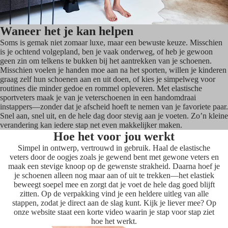
Waneer het je kan helpen
Soms is gemak niet zomaar luxe, maar een bewuste keuze. Misschien
is je ochtend volgepland, ben je vaak onderweg, of heb je gewoon
geen zin om telkens te bukken bij het aantrekken van je schoenen.
Misschien voelen je handen moe aan na het sporten, willen je kinderen
graag zelf hun schoenen aan en uit doen, of kies je simpelweg voor
routines die minder gedoe en rommel opleveren. Met elastische
sportveters maak je van je veterschoenen in een handomdraai
instappers—zonder dat je afscheid hoeft te nemen van je favoriete paar.
Snel aan, snel uit, en de hele dag door stevig aan je voeten. Zo’n kleine
verandering kan iedere stap net even makkelijker maken.
Hoe het voor jou werkt
Simpel in ontwerp, vertrouwd in gebruik. Haal de elastische
veters door de oogjes zoals je gewend bent met gewone veters en
maak een stevige knoop op de gewenste strakheid. Daarna hoef je
je schoenen alleen nog maar aan of uit te trekken—het elastiek
beweegt soepel mee en zorgt dat je voet de hele dag goed blijft
zitten. Op de verpakking vind je een heldere uitleg van alle
stappen, zodat je direct aan de slag kunt. Kijk je liever mee? Op
onze website staat een korte video waarin je stap voor stap ziet
hoe het werkt.