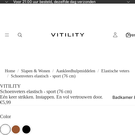
Voor 21:00 uur besteld, dezelfde dag verzonden
Ove
Home
Slapen & Wonen
Aankleedhulpmiddelen
Elastische veters
Schoenveters elastisch - sport (76 cm)
VITILITY
Schoenveters elastisch - sport (76 cm)
Eén keer strikken. Instappen. En vol vertrouwen door.
Badkamer &
€5,99
Color