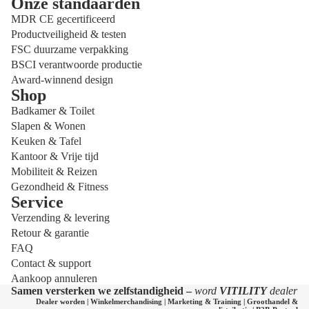
Onze standaarden
MDR CE gecertificeerd
Productveiligheid & testen
FSC duurzame verpakking
BSCI verantwoorde productie
Award-winnend design
Shop
Badkamer & Toilet
Slapen & Wonen
Keuken & Tafel
Kantoor & Vrije tijd
Mobiliteit & Reizen
Gezondheid & Fitness
Service
Privacybeleid
Verzending & levering
Terugbetalingsbeleid
Retour & garantie
Verzendbeleid
FAQ
Contact & support
Contactgegevens
Aankoop annuleren
Algemene voorwaarden
Samen versterken we zelfstandigheid –
word
VITILITY
dealer
Dealer worden
|
Winkelmerchandising
|
Marketing & Training
|
Groothandel &
Wettelijke kennisgeving