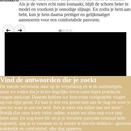
Als je de veters echt ruim losmaakt, blijft de schoen beter in
model en voorkom je onnodige slijtage. En zodra je hem aan
hebt, kun je hem daarna prettiger en gelijkmatiger
aansnoeren voor een comfortabele pasvorm.
Vind de antwoorden die je zoekt
De meeste informatie staat op de verpakking en in de snelstartgids,
maar we weten dat je in het dagelijks leven soms tegen praktische
vragen aanloopt. Daarom hebben we deze extra veelgestelde vragen
op een rijtje gezet. Zo kun je met een gerust hart aan de slag en weet je
precies waar je aan toe bent. Ben je meer een kijker dan een lezer?
Bekijk dan onze korte video online, waarin we alles stap voor stap
laten zien. En nog even dit: als je je favoriete pasvorm eenmaal hebt
ingesteld, stap je er voortaan zo in zonder te hoeven strikken—gewoon
makkelijk en comfortabel, elke dag opnieuw.