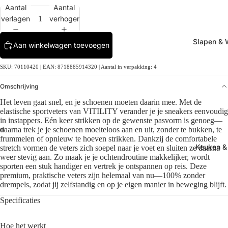
Aantal
Aantal
verlagen
verhogen
Slapen &
Aan winkelwagen toevoegen
SKU: 70110420 | EAN: 8718885914320 | Aantal in verpakking: 4
Omschrijving
Het leven gaat snel, en je schoenen moeten daarin mee. Met de
elastische sportveters van VITILITY verander je je sneakers eenvoudig
in instappers. Eén keer strikken op de gewenste pasvorm is genoeg—
daarna trek je je schoenen moeiteloos aan en uit, zonder te bukken, te
frummelen of opnieuw te hoeven strikken. Dankzij de comfortabele
Keuken & 
stretch vormen de veters zich soepel naar je voet en sluiten ze daarna
weer stevig aan. Zo maak je je ochtendroutine makkelijker, wordt
sporten een stuk handiger en vertrek je ontspannen op reis. Deze
premium, praktische veters zijn helemaal van nu—100% zonder
drempels, zodat jij zelfstandig en op je eigen manier in beweging blijft.
Specificaties
Hoe het werkt