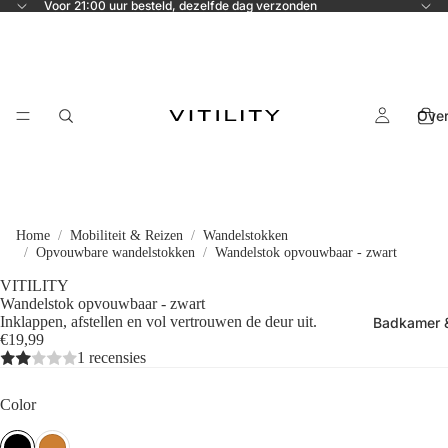
Voor 21:00 uur besteld, dezelfde dag verzonden
Ove
Home
Mobiliteit & Reizen
Wandelstokken
Opvouwbare wandelstokken
Wandelstok opvouwbaar - zwart
VITILITY
Wandelstok opvouwbaar - zwart
Inklappen, afstellen en vol vertrouwen de deur uit.
Badkamer &
€19,99
1 recensies
Color