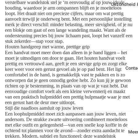
verstelbare wandelstok stel je ‘m eenvoudig af op jouw ideale
Gezondheid &
houding, waardoor je arm ontspannen blijft en je moeiteloos
loopt. Het draait niet om precieze cijfers, maar om wat prettig
aanvoelt terwijl je onderweg bent. Met een persoonlijke instelling
merk je direct verschil: minder belasting, meer stevigheid, of je nu
een blokje om gaat of een lange wandeling maakt. Want als de
ondersteuning precies bij jouw lichaam past, loopt het vanzelf een
stuk zekerder—stap voor stap.
Houten handgreep met warme, prettige grip
Een handvat moet meer doen dan alleen in je hand liggen – het
moet je uitnodigen om door te gaan. Het houten handvat voelt
prettig en vertrouwd aan, geeft je een stevige grip en zorgt elke
Conta
keer weer voor een gerust gevoel als je op pad bent. Het ligt
comfortabel in de hand, is gemakkelijk vast te pakken en is zo
ontworpen dat je geen onnodig gedoe hebt. Zo kun jij je gewoon
richten op je bestemming, in plaats van op wat je vast hebt. Dat
eenvoudige comfort voelt als een kleine verwennerij en maakt
van een praktisch hulpmiddel een prettig hulpmaatje waar je met
een gerust hart de deur mee uitloopt.
Stijl die naadloos aansluit op jouw leven
Een loophulpmiddel moet zich aanpassen aan jouw leven, niet
andersom. De strakke zwarte uitvoering combineert moeiteloos
met elke outfit en gelegenheid—van een snelle kop koffie in de
ochtend tot plannen voor de avond—zonder extra aandacht te
Mee
trekken. Modern, subtiel en functioneel: deze wandelstok