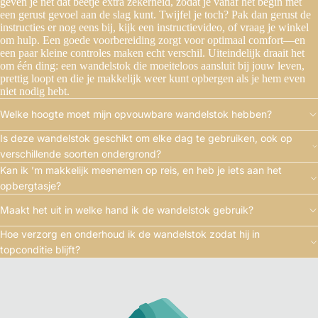
geven je net dat beetje extra zekerheid, zodat je vanaf het begin met
een gerust gevoel aan de slag kunt. Twijfel je toch? Pak dan gerust de
instructies er nog eens bij, kijk een instructievideo, of vraag je winkel
om hulp. Een goede voorbereiding zorgt voor optimaal comfort—en
een paar kleine controles maken echt verschil. Uiteindelijk draait het
om één ding: een wandelstok die moeiteloos aansluit bij jouw leven,
prettig loopt en die je makkelijk weer kunt opbergen als je hem even
niet nodig hebt.
Welke hoogte moet mijn opvouwbare wandelstok hebben?
Is deze wandelstok geschikt om elke dag te gebruiken, ook op
verschillende soorten ondergrond?
Kan ik ’m makkelijk meenemen op reis, en heb je iets aan het
opbergtasje?
Maakt het uit in welke hand ik de wandelstok gebruik?
Hoe verzorg en onderhoud ik de wandelstok zodat hij in
topconditie blijft?