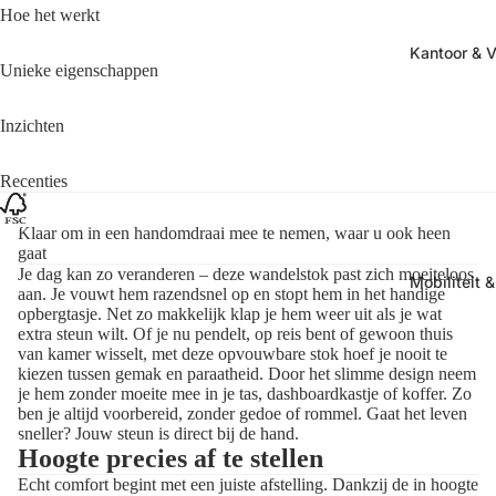
Hoe het werkt
Kantoor & Vr
Unieke eigenschappen
Inzichten
Recenties
Klaar om in een handomdraai mee te nemen, waar u ook heen
gaat
Je dag kan zo veranderen – deze wandelstok past zich moeiteloos
Mobiliteit 
aan. Je vouwt hem razendsnel op en stopt hem in het handige
opbergtasje. Net zo makkelijk klap je hem weer uit als je wat
extra steun wilt. Of je nu pendelt, op reis bent of gewoon thuis
van kamer wisselt, met deze opvouwbare stok hoef je nooit te
kiezen tussen gemak en paraatheid. Door het slimme design neem
je hem zonder moeite mee in je tas, dashboardkastje of koffer. Zo
ben je altijd voorbereid, zonder gedoe of rommel. Gaat het leven
sneller? Jouw steun is direct bij de hand.
Hoogte precies af te stellen
Echt comfort begint met een juiste afstelling. Dankzij de in hoogte