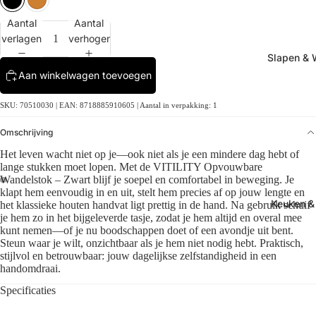
Aantal
Aantal
verlagen
verhogen
Slapen &
Aan winkelwagen toevoegen
SKU: 70510030 | EAN: 8718885910605 | Aantal in verpakking: 1
Omschrijving
Het leven wacht niet op je—ook niet als je een mindere dag hebt of
lange stukken moet lopen. Met de VITILITY Opvouwbare
Wandelstok – Zwart blijf je soepel en comfortabel in beweging. Je
klapt hem eenvoudig in en uit, stelt hem precies af op jouw lengte en
Keuken & 
het klassieke houten handvat ligt prettig in de hand. Na gebruik schuif
je hem zo in het bijgeleverde tasje, zodat je hem altijd en overal mee
kunt nemen—of je nu boodschappen doet of een avondje uit bent.
Steun waar je wilt, onzichtbaar als je hem niet nodig hebt. Praktisch,
stijlvol en betrouwbaar: jouw dagelijkse zelfstandigheid in een
handomdraai.
Specificaties