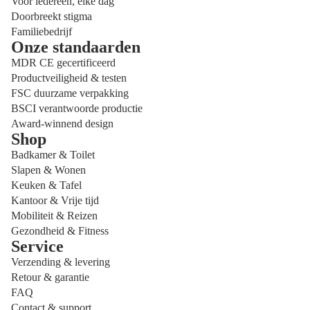
Voor iedereen, elke dag
Doorbreekt stigma
Familiebedrijf
Onze standaarden
MDR CE gecertificeerd
Productveiligheid & testen
FSC duurzame verpakking
BSCI verantwoorde productie
Award-winnend design
Shop
Badkamer & Toilet
Slapen & Wonen
Keuken & Tafel
Kantoor & Vrije tijd
Mobiliteit & Reizen
Gezondheid & Fitness
Service
Privacybeleid
Verzending & levering
Terugbetalingsbeleid
Retour & garantie
Verzendbeleid
FAQ
Contact & support
Contactgegevens