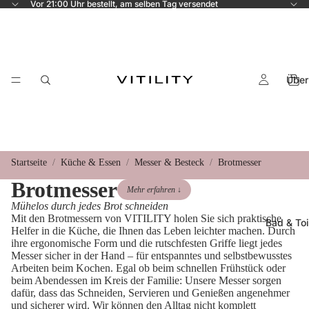
Vor 21:00 Uhr bestellt, am selben Tag versendet
Über
Startseite
Küche & Essen
Messer & Besteck
Brotmesser
Brotmesser
Mehr erfahren ↓
Mühelos durch jedes Brot schneiden
Mit den Brotmessern von VITILITY holen Sie sich praktische
Bad & Toi
Helfer in die Küche, die Ihnen das Leben leichter machen. Durch
ihre ergonomische Form und die rutschfesten Griffe liegt jedes
Messer sicher in der Hand – für entspanntes und selbstbewusstes
Arbeiten beim Kochen. Egal ob beim schnellen Frühstück oder
beim Abendessen im Kreis der Familie: Unsere Messer sorgen
dafür, dass das Schneiden, Servieren und Genießen angenehmer
und sicherer wird. Wir können den Alltag nicht komplett