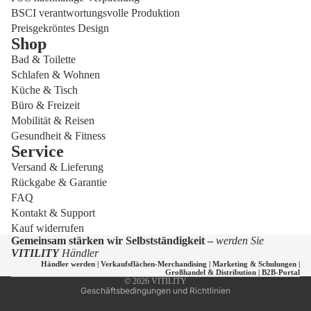
BSCI verantwortungsvolle Produktion
Preisgekröntes Design
Shop
Bad & Toilette
Schlafen & Wohnen
Küche & Tisch
Büro & Freizeit
Mobilität & Reisen
Gesundheit & Fitness
Service
Versand & Lieferung
Datenschutzerklärung
Rückgabe & Garantie
Widerrufsrecht
FAQ
Versand
Kontakt & Support
Kauf widerrufen
Kontaktinformationen
Gemeinsam stärken wir Selbstständigkeit –
werden Sie
AGB
VITILITY
Händler
Händler werden
|
Verkaufsflächen-Merchandising
|
Marketing & Schulungen
|
Impressum
Großhandel & Distribution
|
B2B-Portal
© 2026
VITILITY
Geschäftsbedingungen und Richtlinien