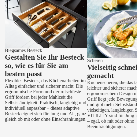
Biegsames Besteck
Gestalten Sie Ihr Besteck
Scheren
so, wie es für Sie am
Vielseitig schne
besten passt
gemacht
Flexibles Besteck, das Küchenarbeiten im
Küchenscheren, die das tä
Alltag einfacher und sicherer macht. Die
leichter und sicherer ma
ergonomische Form und der rutschfeste
ergonomischem Design un
Griff fördern bei jeder Mahlzeit die
Griff liegt jede Bewegun
Selbstständigkeit. Praktisch, langlebig und
und gibt mehr Selbstständ
individuell anpassbar – dieses adaptive
vielseitigen, langlebigen
Besteck eignet sich für Jung und Alt, ganz
VITILITY sind für Jung u
gleich ob mit oder ohne Einschränkungen.
– egal, ob mit oder ohne
Beeinträchtigungen.