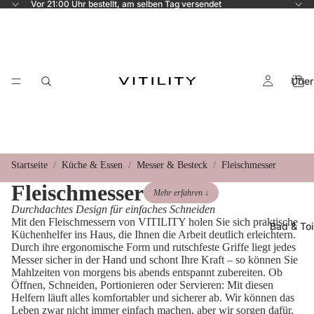
Vor 21:00 Uhr bestellt, am selben Tag versendet
Über
Startseite
Küche & Essen
Messer & Besteck
Fleischmesser
Fleischmesser
Mehr erfahren ↓
Durchdachtes Design für einfaches Schneiden
Mit den Fleischmessern von VITILITY holen Sie sich praktische
Bad & Toi
Küchenhelfer ins Haus, die Ihnen die Arbeit deutlich erleichtern.
Durch ihre ergonomische Form und rutschfeste Griffe liegt jedes
Messer sicher in der Hand und schont Ihre Kraft – so können Sie
Mahlzeiten von morgens bis abends entspannt zubereiten. Ob
Öffnen, Schneiden, Portionieren oder Servieren: Mit diesen
Helfern läuft alles komfortabler und sicherer ab. Wir können das
Leben zwar nicht immer einfach machen, aber wir sorgen dafür,