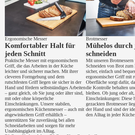
Ergonomische Messer
Brotmesser
Komfortabler Halt für
Mühelos durch 
jeden Schnitt
schneiden
Praktische Messer mit ergonomischem
Mit unseren Brotmessern 
Griff, die das Arbeiten in der Küche
Schneiden von Brot zum 
leichter und sicherer machen. Mit ihrer
sicher, einfach und beque
cleveren Formgebung und dem
ergonomischer Griff mit r
rutschfesten Griff liegen sie sicher in der
Oberfläche sorgt dafür, da
Hand und fördern selbstständiges Arbeiten
die Kontrolle behalten un
– ganz gleich, ob Sie jung oder älter sind,
bleiben. Ob jung oder alt
mit oder ohne körperliche
Einschränkungen: Diese 
Einschränkungen. Unsere stabilen,
gezackten Brotmesser lie
ergonomischen Küchenmesser – auch mit
der Hand und sind der ide
abgewinkeltem Griff erhältlich –
den Alltag in jeder Küche
unterstützen Sie zuverlässig bei allen
Schneidarbeiten und sorgen für mehr
Unabhängigkeit im Alltag.