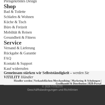
Preisgekröntes Design
Shop
Bad & Toilette
Schlafen & Wohnen
Küche & Tisch
Büro & Freizeit
Mobilität & Reisen
Gesundheit & Fitness
Service
Versand & Lieferung
Datenschutzerklärung
Rückgabe & Garantie
Widerrufsrecht
FAQ
Versand
Kontakt & Support
Kauf widerrufen
Kontaktinformationen
Gemeinsam stärken wir Selbstständigkeit –
werden Sie
AGB
VITILITY
Händler
Händler werden
|
Verkaufsflächen-Merchandising
|
Marketing & Schulungen
|
Impressum
Großhandel & Distribution
|
B2B-Portal
© 2026
VITILITY
Geschäftsbedingungen und Richtlinien