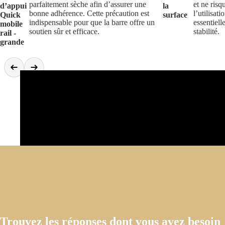
parfaitement sèche afin d’assurer une
et ne risq
d’appui
la
bonne adhérence. Cette précaution est
l’utilisat
Quick
surface
indispensable pour que la barre offre un
essentiell
mobile
soutien sûr et efficace.
stabilité.
rail -
grande
Trouvez les réponses dont vous avez besoin