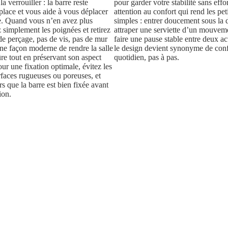
a verrouiller : la barre reste
pour garder votre stabilité sans effo
lace et vous aide à vous déplacer
attention au confort qui rend les pet
e. Quand vous n’en avez plus
simples : entrer doucement sous la
z simplement les poignées et retirez
attraper une serviette d’un mouveme
e perçage, pas de vis, pas de mur
faire une pause stable entre deux a
ne façon moderne de rendre la salle
le design devient synonyme de con
ûre tout en préservant son aspect
quotidien, pas à pas.
ur une fixation optimale, évitez les
urfaces rugueuses ou poreuses, et
rs que la barre est bien fixée avant
ion.