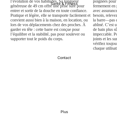
l’évolution de vos habitudes. Sa longueur
poignées pour l
Santé & Fitness
généreuse de 49 cm offre une prise sûre pour
fermement en p
entrer et sortir de la douche en toute confiance.
avec assuranc
Pratique et légère, elle se transporte facilement et
besoin, releve
convient aussi bien à la maison, en location, ou
la barre—pas d
lors de vos déplacements chez des proches. À
abîmé. C’est u
garder en tête : cette barre est conçue pour
de bain plus s
l’équilibre et la stabilité, pas pour soulever ou
impeccable. Po
supporter tout le poids du corps.
joints et les s
vérifiez toujou
chaque utilisat
Contact
Plus