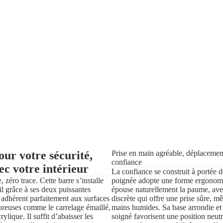
our votre sécurité,
Prise en main agréable, déplacemen
confiance
ec votre intérieur
La confiance se construit à portée 
 zéro trace. Cette barre s’installe
poignée adopte une forme ergonom
il grâce à ses deux puissantes
épouse naturellement la paume, ave
 adhèrent parfaitement aux surfaces
discrète qui offre une prise sûre, m
poreuses comme le carrelage émaillé,
mains humides. Sa base arrondie et 
rylique. Il suffit d’abaisser les
soigné favorisent une position neut