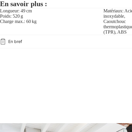
En savoir plus :
Longueur: 49 cm
Matériaux: Aci
Poids: 520 g
inoxydable,
Charge max.: 60 kg
Caoutchouc
thermoplastiqu
(TPR), ABS
En bref