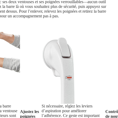
 avec ses deux ventouses et ses poignées verrouillables—aucun outil
z la barre là où vous souhaitez plus de sécurité, puis appuyez sur
nt dessus. Pour l’enlever, relevez les poignées et retirez la barre
e pour un accompagnement pas à pas.
a barre
Si nécessaire, réglez les leviers
la ventouse
d’aspiration pour améliorer
Ajustez les
Contrô
ateurs sont
l’adhérence. Ce geste est important
poignées
de nou