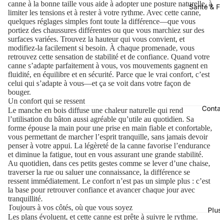
canne à la bonne taille vous aide à adopter une posture naturelle, à
Santé & F
limiter les tensions et à rester à votre rythme. Avec cette canne,
quelques réglages simples font toute la différence—que vous
portiez des chaussures différentes ou que vous marchiez sur des
surfaces variées. Trouvez la hauteur qui vous convient, et
modifiez-la facilement si besoin. À chaque promenade, vous
retrouvez cette sensation de stabilité et de confiance. Quand votre
canne s’adapte parfaitement à vous, vos mouvements gagnent en
fluidité, en équilibre et en sécurité. Parce que le vrai confort, c’est
celui qui s’adapte à vous—et ça se voit dans votre façon de
bouger.
Un confort qui se ressent
Cont
Le manche en bois diffuse une chaleur naturelle qui rend
l’utilisation du bâton aussi agréable qu’utile au quotidien. Sa
forme épouse la main pour une prise en main fiable et confortable,
vous permettant de marcher l’esprit tranquille, sans jamais devoir
penser à votre appui. La légèreté de la canne favorise l’endurance
et diminue la fatigue, tout en vous assurant une grande stabilité.
Au quotidien, dans ces petits gestes comme se lever d’une chaise,
traverser la rue ou saluer une connaissance, la différence se
ressent immédiatement. Le confort n’est pas un simple plus : c’est
la base pour retrouver confiance et avancer chaque jour avec
tranquillité.
Toujours à vos côtés, où que vous soyez
Plu
Les plans évoluent, et cette canne est prête à suivre le rythme.