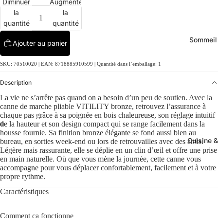
Diminuer
Augmenter
la
la
quantité
quantité
Sommeil
Ajouter au panier
SKU: 70510020 | EAN: 8718885910599 | Quantité dans l’emballage: 1
Description
La vie ne s’arrête pas quand on a besoin d’un peu de soutien. Avec la
canne de marche pliable VITILITY bronze, retrouvez l’assurance à
chaque pas grâce à sa poignée en bois chaleureuse, son réglage intuitif
de la hauteur et son design compact qui se range facilement dans la
housse fournie. Sa finition bronze élégante se fond aussi bien au
Cuisine &
bureau, en sorties week-end ou lors de retrouvailles avec des amis.
Légère mais rassurante, elle se déplie en un clin d’œil et offre une prise
en main naturelle. Où que vous mène la journée, cette canne vous
accompagne pour vous déplacer confortablement, facilement et à votre
propre rythme.
Caractéristiques
Comment ça fonctionne