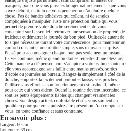
élastique s’ajuste parfaitement sans comprimer ni laisser de
marques, pour que vous puissiez bouger naturellement—que vous
soyez debout, en train de vous pencher ou d’atteindre quelque
chose. Pas de bandes adhésives qui collent, ni de sangles
compliquées à manipuler. Juste une protection fiable qui vous
permet de prendre votre douche sereinement et de vous
concentrer sur l’essentiel : retrouver une sensation de propreté, de
fraîcheur et démarrer la journée du bon pied. Utilisez-le autant de
fois que nécessaire durant votre convalescence, pour maintenir un
confort constant et une routine simple, sans mauvaise surprise.
Pensé pour accompagner chaque jour, pas seulement un instant
La vie continue, même quand on doit se remettre d’une blessure.
Cette manche a été pensée pour s’adapter à votre rythme soutenu :
elle vous accompagne sans faillir entre matins pressés, sorties
d’école ou journées au bureau. Rangez-la simplement à côté de la
douche, emportez-la facilement partout et laissez vos proches
l’utiliser sans effort — son fonctionnement est instinctif, même
pour ceux qui vous aident. Quand la routine devient incertaine, ce
sont les petits équipements fiables qui changent vraiment les
choses. Son design actuel, confortable et sûr, vous soutient au
quotidien pour que vous puissiez être présent où l’on compte sur
vous, en toute confiance et sans contrainte.
En savoir plus :
Largeur: 60 cm
Longueur: 39 cm