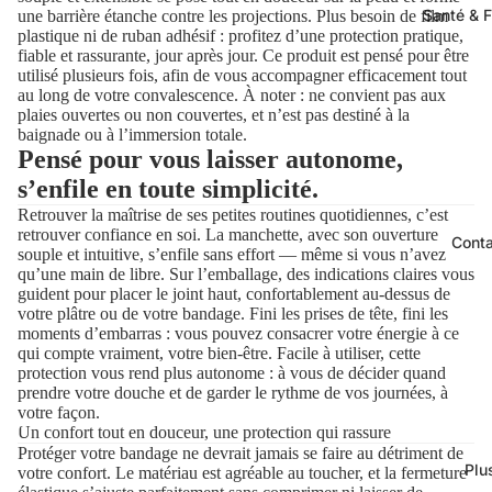
Santé & F
une barrière étanche contre les projections. Plus besoin de film
plastique ni de ruban adhésif : profitez d’une protection pratique,
fiable et rassurante, jour après jour. Ce produit est pensé pour être
utilisé plusieurs fois, afin de vous accompagner efficacement tout
au long de votre convalescence. À noter : ne convient pas aux
plaies ouvertes ou non couvertes, et n’est pas destiné à la
baignade ou à l’immersion totale.
Pensé pour vous laisser autonome,
s’enfile en toute simplicité.
Retrouver la maîtrise de ses petites routines quotidiennes, c’est
retrouver confiance en soi. La manchette, avec son ouverture
Cont
souple et intuitive, s’enfile sans effort — même si vous n’avez
qu’une main de libre. Sur l’emballage, des indications claires vous
guident pour placer le joint haut, confortablement au-dessus de
votre plâtre ou de votre bandage. Fini les prises de tête, fini les
moments d’embarras : vous pouvez consacrer votre énergie à ce
qui compte vraiment, votre bien-être. Facile à utiliser, cette
protection vous rend plus autonome : à vous de décider quand
prendre votre douche et de garder le rythme de vos journées, à
votre façon.
Un confort tout en douceur, une protection qui rassure
Protéger votre bandage ne devrait jamais se faire au détriment de
Plu
votre confort. Le matériau est agréable au toucher, et la fermeture