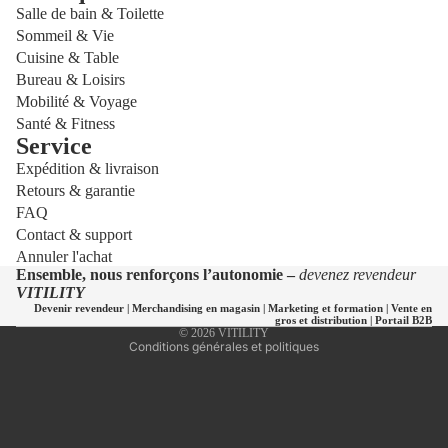
Salle de bain & Toilette
Sommeil & Vie
Cuisine & Table
Bureau & Loisirs
Mobilité & Voyage
Santé & Fitness
Service
Expédition & livraison
Politique de confidentialité
Retours & garantie
Politique de remboursement
FAQ
Politique d’expédition
Contact & support
Annuler l'achat
Coordonnées
Ensemble, nous renforçons l’autonomie –
devenez revendeur
Conditions d’utilisation
VITILITY
Devenir revendeur
|
Merchandising en magasin
|
Marketing et formation
|
Vente en
Mentions légales
gros et distribution
|
Portail B2B
© 2026
VITILITY
Conditions générales et politiques