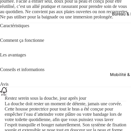
journée. Facile à enfiler seul, doux pour la peau et conçu pour être
réutilisé, c’est un allié pratique et rassurant pour prendre soin de vous
au quotidien. Ne convient pas aux plaies ouvertes ou non recouvertes.
Bureau & 
Ne pas utiliser pour la baignade ou une immersion prolongée.
Caractéristiques
Comment ça fonctionne
Les avantages
Conseils et informations
Mobilité &
Avis
Restez serein sous la douche, jour après jour
La douche doit rester un moment de détente, jamais une corvée.
Cette housse protectrice pour tout le bras a été conçue pour
empêcher l’eau d’atteindre votre plâtre ou votre bandage lors de
votre toilette quotidienne, afin que vous puissiez vous laver
l’esprit tranquille et bouger naturellement. Son système de fixation
souple et extensible se pose tout en douceur sur la peau et forme