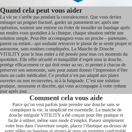
Quand cela peut vous aider
La vie ne s’arrête pas pendant la convalescence. Que vous deviez
ménager un poignet fracturé, garder un pansement sec après une
opération, soutenir une entorse ou éviter de mouiller un bandage après
un rendez-vous quotidien à la clinique, chaque situation mérite une
solution simple. Peut-être accompagnez-vous un proche—partenaire,
parent ou enfant—qui souhaite retrouver le plaisir de se sentir propre et
autonome, sans routines compliquées. La Manche de Douche
VITILITY pour le bras entier a été pensée pour tous ces moments du
quotidien. Elle offre sécurité et tranquillité d’esprit sous la douche,
protège efficacement ce qui doit rester au sec, et permet à chacun de
préserver son autonomie, sans pour autant donner l’impression d’être
dans un cadre médicalisé. Ce produit n’est pas adapté aux plaies
ouvertes ou non recouvertes, ni à la baignade. C’est une solution
pratique, rassurante et discrète, qui vous accompagne à votre rythme
jour après jour.
Comment cela vous aide
Parce qu’on veut parfois juste prendre une douche sans se
compliquer la vie, la simplicité est essentielle. La manche de
douche intégrale VITILITY a été conçue pour être pratique et
facile à utiliser, même sans mode d’emploi. Passez simplement
votre bras dans l’ouverture souple, placez l’élastique au-dessus de
votre plâtre ou bandage et ajustez-le pour un maintien confortable.