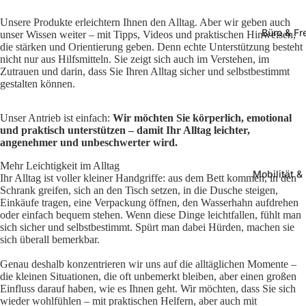
Unsere Produkte erleichtern Ihnen den Alltag. Aber wir geben auch
Büro & Fre
unser Wissen weiter – mit Tipps, Videos und praktischen Hinweisen,
die stärken und Orientierung geben. Denn echte Unterstützung besteht
nicht nur aus Hilfsmitteln. Sie zeigt sich auch im Verstehen, im
Zutrauen und darin, dass Sie Ihren Alltag sicher und selbstbestimmt
gestalten können.
Unser Antrieb ist einfach:
Wir möchten Sie körperlich, emotional
und praktisch unterstützen – damit Ihr Alltag leichter,
angenehmer und unbeschwerter wird.
Mehr Leichtigkeit im Alltag
Mobilität &
Ihr Alltag ist voller kleiner Handgriffe: aus dem Bett kommen, in den
Schrank greifen, sich an den Tisch setzen, in die Dusche steigen,
Einkäufe tragen, eine Verpackung öffnen, den Wasserhahn aufdrehen
oder einfach bequem stehen. Wenn diese Dinge leichtfallen, fühlt man
sich sicher und selbstbestimmt. Spürt man dabei Hürden, machen sie
sich überall bemerkbar.
Genau deshalb konzentrieren wir uns auf die alltäglichen Momente –
die kleinen Situationen, die oft unbemerkt bleiben, aber einen großen
Einfluss darauf haben, wie es Ihnen geht. Wir möchten, dass Sie sich
wieder wohlfühlen – mit praktischen Helfern, aber auch mit