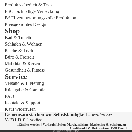
Produktsicherheit & Tests
FSC nachhaltige Verpackung
BSCI verantwortungsvolle Produktion
Preisgekröntes Design
Shop
Bad & Toilette
Schlafen & Wohnen
Küche & Tisch
Büro & Freizeit
Mobilität & Reisen
Gesundheit & Fitness
Service
Versand & Lieferung
Datenschutzerklärung
Rückgabe & Garantie
Widerrufsrecht
FAQ
Versand
Kontakt & Support
Kauf widerrufen
Kontaktinformationen
Gemeinsam stärken wir Selbstständigkeit –
werden Sie
AGB
VITILITY
Händler
Händler werden
|
Verkaufsflächen-Merchandising
|
Marketing & Schulungen
|
Impressum
Großhandel & Distribution
|
B2B-Portal
© 2026
VITILITY