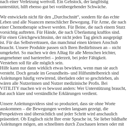
nach einer Verletzung wertvoll. Ein Gehstock, der langfristig
unterstützt, hilft ebenso gut bei vorübergehender Schwäche.
Wir entwickeln nicht für den „Durchschnitt“, sondern für das echte
Leben und alle Nuancen menschlicher Bewegung. Für Arme, die nach
einer Chemotherapie schwer werden. Für Beine, die nach einem Sturz
vorsichtig auftreten. Für Hände, die nach Überlastung kraftlos sind.
Für einen Gleichgewichtssinn, der nicht jeden Tag gleich ausgeprägt
ist. Für das Selbstvertrauen, das manchmal einen kleinen Anschub
braucht. Unsere Produkte passen sich Ihren Bedürfnissen an – nicht
umgekehrt. So machen wir den Alltag für alle Menschen leichter,
angenehmer und barrierefrei – jederzeit, bei jeder Fähigkeit.
Verstehen soll für alle möglich sein.
Hilfe kann nur dann wirklich etwas bewirken, wenn man sie auch
versteht. Doch gerade im Gesundheits- und Hilfsmittelbereich sind
Anleitungen häufig verwirrend, überladen oder so geschrieben, als
wären alle Nutzerinnen und Nutzer medizinische Profis. Bei
VITILITY machen wir es bewusst anders: Wer Unterstützung braucht,
hat auch klare und verständliche Erklärungen verdient.
Unsere Anleitungsvideos sind so produziert, dass sie ohne Worte
auskommen – die Bewegungen werden langsam gezeigt, die
Perspektiven sind übersichtlich und jeder Schritt wird anschaulich
präsentiert. Ob Englisch nicht Ihre erste Sprache ist, Sie lieber bildhafte
Anleitungen mögen, am schnellsten durch Zuschauen lernen oder mit