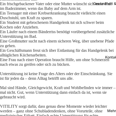
Gesundheit &
Ein frischgebackener Vater oder eine Mutter wünscht sich mehr Halt
im Badezimmer, wenn das Baby auf dem Arm ist.
Ein Teenager mit einer Krebserkrankung braucht vielleicht einen
Duschstuhl, um Kraft zu sparen.
Ein Student mit gebrochenem Handgelenk tut sich schwer beim
Kochen oder Anziehen.
Ein Läufer nach einem Bänderriss benötigt vorübergehend zusätzliche
Unterstützung im Bad.
Eine Großmutter sucht nach einem sicheren Weg, über unebene Pfade
zu gehen.
Ein Geschäftsmann freut sich über Entlastung für das Handgelenk bei
alltäglichen Küchenarbeiten.
Konta
Eine Frau nach einer Operation braucht Hilfe, um ohne Schmerzen
nach etwas zu greifen oder sich zu bücken.
Unterstützung ist keine Frage des Alters oder der Einschränkung. Sie
ist für jeden da – denn Alltag betrifft uns alle.
Mal sind Hände, Gleichgewicht, Kraft und Wohlbefinden wie immer –
mal nicht. Gut, wenn Unterstützung dann einfach da ist, wenn sie
gebraucht wird.
VITILITY sorgt dafür, dass genau diese Momente wieder leichter
Mehr
werden – ganz ohne Schubladendenken, ohne Vorurteile, ohne
medizinisches Etikett. Einfach echte Unterstützung für echte