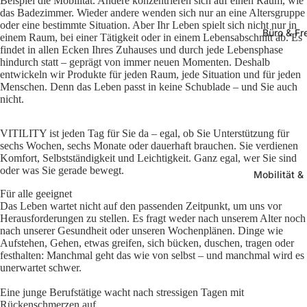
Beispiel die Mobilität. Andere konzentrieren sich auf einen Raum, wie
das Badezimmer. Wieder andere wenden sich nur an eine Altersgruppe
oder eine bestimmte Situation. Aber Ihr Leben spielt sich nicht nur in
Büro & Fre
einem Raum, bei einer Tätigkeit oder in einem Lebensabschnitt ab. Es
findet in allen Ecken Ihres Zuhauses und durch jede Lebensphase
hindurch statt – geprägt von immer neuen Momenten. Deshalb
entwickeln wir Produkte für jeden Raum, jede Situation und für jeden
Menschen. Denn das Leben passt in keine Schublade – und Sie auch
nicht.
VITILITY ist jeden Tag für Sie da – egal, ob Sie Unterstützung für
sechs Wochen, sechs Monate oder dauerhaft brauchen. Sie verdienen
Komfort, Selbstständigkeit und Leichtigkeit. Ganz egal, wer Sie sind
oder was Sie gerade bewegt.
Mobilität &
Für alle geeignet
Das Leben wartet nicht auf den passenden Zeitpunkt, um uns vor
Herausforderungen zu stellen. Es fragt weder nach unserem Alter noch
nach unserer Gesundheit oder unseren Wochenplänen. Dinge wie
Aufstehen, Gehen, etwas greifen, sich bücken, duschen, tragen oder
festhalten: Manchmal geht das wie von selbst – und manchmal wird es
unerwartet schwer.
Eine junge Berufstätige wacht nach stressigen Tagen mit
Rückenschmerzen auf.