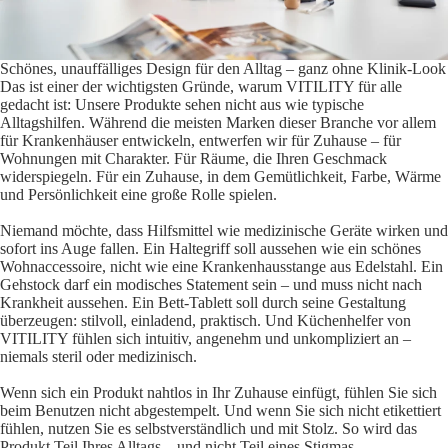
Schönes, unauffälliges Design für den Alltag – ganz ohne Klinik-Look
Das ist einer der wichtigsten Gründe, warum VITILITY für alle
gedacht ist: Unsere Produkte sehen nicht aus wie typische
Alltagshilfen. Während die meisten Marken dieser Branche vor allem
für Krankenhäuser entwickeln, entwerfen wir für Zuhause – für
Wohnungen mit Charakter. Für Räume, die Ihren Geschmack
widerspiegeln. Für ein Zuhause, in dem Gemütlichkeit, Farbe, Wärme
und Persönlichkeit eine große Rolle spielen.
Niemand möchte, dass Hilfsmittel wie medizinische Geräte wirken und
sofort ins Auge fallen. Ein Haltegriff soll aussehen wie ein schönes
Wohnaccessoire, nicht wie eine Krankenhausstange aus Edelstahl. Ein
Gehstock darf ein modisches Statement sein – und muss nicht nach
Krankheit aussehen. Ein Bett-Tablett soll durch seine Gestaltung
überzeugen: stilvoll, einladend, praktisch. Und Küchenhelfer von
VITILITY fühlen sich intuitiv, angenehm und unkompliziert an –
niemals steril oder medizinisch.
Wenn sich ein Produkt nahtlos in Ihr Zuhause einfügt, fühlen Sie sich
beim Benutzen nicht abgestempelt. Und wenn Sie sich nicht etikettiert
fühlen, nutzen Sie es selbstverständlich und mit Stolz. So wird das
Produkt Teil Ihres Alltags – und nicht Teil eines Stigmas.