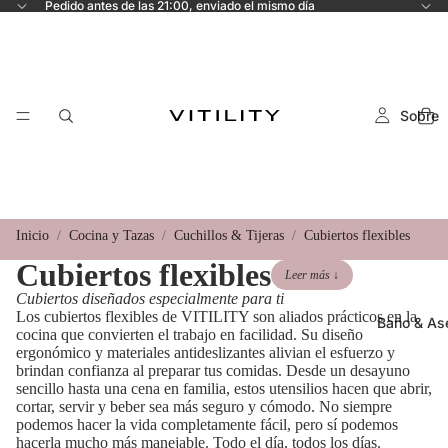
Pedido antes de las 21:00, enviado el mismo día
Sobre
Inicio
Cocina y Tazas
Cuchillos & Tijeras
Cubiertos flexibles
Cubiertos flexibles
Leer más ↓
Cubiertos diseñados especialmente para ti
Los cubiertos flexibles de VITILITY son aliados prácticos en la
Baño & As
cocina que convierten el trabajo en facilidad. Su diseño
ergonómico y materiales antideslizantes alivian el esfuerzo y
brindan confianza al preparar tus comidas. Desde un desayuno
sencillo hasta una cena en familia, estos utensilios hacen que abrir,
cortar, servir y beber sea más seguro y cómodo. No siempre
podemos hacer la vida completamente fácil, pero sí podemos
hacerla mucho más manejable. Todo el día, todos los días.