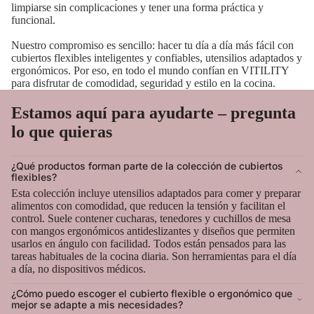
limpiarse sin complicaciones y tener una forma práctica y
funcional.
Nuestro compromiso es sencillo: hacer tu día a día más fácil con
cubiertos flexibles inteligentes y confiables, utensilios adaptados y
ergonómicos. Por eso, en todo el mundo confían en VITILITY
para disfrutar de comodidad, seguridad y estilo en la cocina.
Estamos aquí para ayudarte – pregunta
lo que quieras
¿Qué productos forman parte de la colección de cubiertos
flexibles?
Esta colección incluye utensilios adaptados para comer y preparar
alimentos con comodidad, que reducen la tensión y facilitan el
control. Suele contener cucharas, tenedores y cuchillos de mesa
con mangos ergonómicos antideslizantes y diseños que permiten
usarlos en ángulo con facilidad. Todos están pensados para las
tareas habituales de la cocina diaria. Son herramientas para el día
a día, no dispositivos médicos.
¿Cómo puedo escoger el cubierto flexible o ergonómico que
mejor se adapte a mis necesidades?