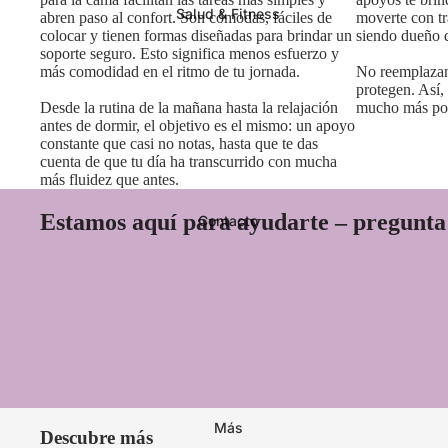
Salud & Fitness
abren paso al confort. Son cómodas, fáciles de
moverte con tr
colocar y tienen formas diseñadas para brindar un
siendo dueño d
soporte seguro. Esto significa menos esfuerzo y
más comodidad en el ritmo de tu jornada.
No reemplazan 
protegen. Así,
Desde la rutina de la mañana hasta la relajación
mucho más por
antes de dormir, el objetivo es el mismo: un apoyo
constante que casi no notas, hasta que te das
cuenta de que tu día ha transcurrido con mucha
más fluidez que antes.
Estamos aquí para ayudarte – pregunta 
Contacto
Más
Descubre más