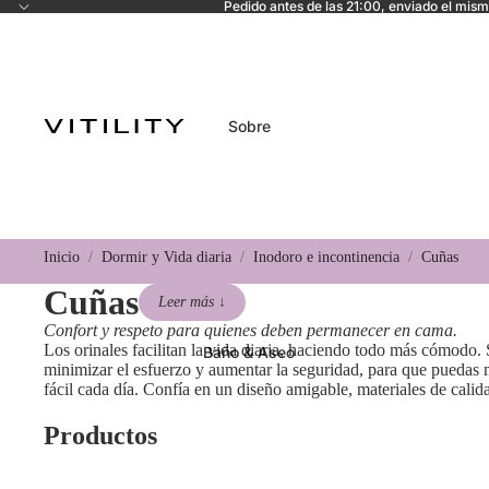
Pedido antes de las 21:00, enviado el mism
Sobre
Inicio
Dormir y Vida diaria
Inodoro e incontinencia
Cuñas
Cuñas
Leer más ↓
Confort y respeto para quienes deben permanecer en cama.
Los orinales facilitan la vida diaria, haciendo todo más cómodo.
Baño & Aseo
minimizar el esfuerzo y aumentar la seguridad, para que puedas 
fácil cada día. Confía en un diseño amigable, materiales de cali
Productos