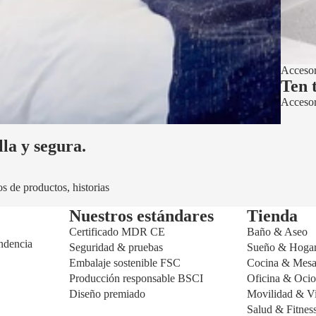
Accesor
Ten 
Accesori
la y segura.
s de productos, historias
Política de privacidad
Nuestros estándares
Tienda
Certificado MDR CE
Política de reembolso
Baño & Aseo
ndencia
Seguridad & pruebas
Sueño & Hoga
Política de envío
Embalaje sostenible FSC
Cocina & Mes
Información de contacto
Producción responsable BSCI
Oficina & Oci
Términos del servicio
Diseño premiado
Movilidad & Vi
Salud & Fitnes
Aviso legal