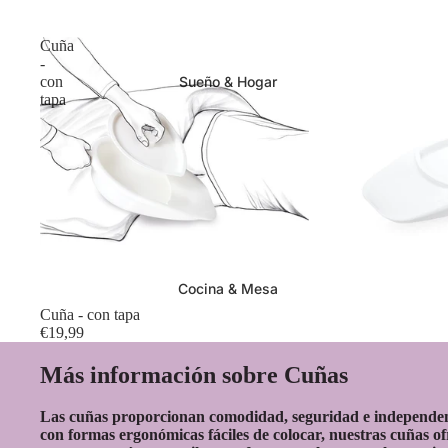
Cuña
-
con
Sueño & Hogar
tapa
Cocina & Mesa
Cuña - con tapa
€19,99
Más información sobre Cuñas
Las cuñas proporcionan comodidad, seguridad e independencia
con formas ergonómicas fáciles de colocar, nuestras cuñas o