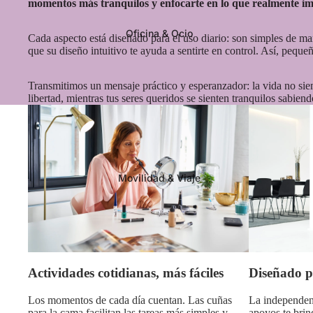
momentos más tranquilos y enfocarte en lo que realmente imp
Oficina & Ocio
Cada aspecto está diseñado para el uso diario: son simples de ma
que su diseño intuitivo te ayuda a sentirte en control. Así, peque
Transmitimos un mensaje práctico y esperanzador: la vida no siem
libertad, mientras tus seres queridos se sienten tranquilos sabien
Movilidad & Viaje
Actividades cotidianas, más fáciles
Diseñado p
Los momentos de cada día cuentan. Las cuñas
La independenc
para la cama facilitan las tareas más simples y
apoyos te brin