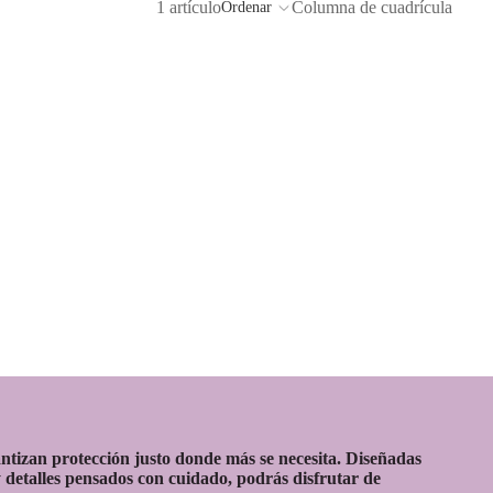
1 artículo
Columna de cuadrícula
Ordenar
antizan protección justo donde más se necesita. Diseñadas
 detalles pensados con cuidado, podrás disfrutar de