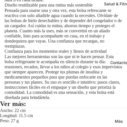
Salud & Fit
Diseño reutilizable para una rutina más sostenible
Pensada para usarse una y otra vez, esta bolsa refrescante se
reactiva con solo añadirle agua cuando la necesites. Olvídate de
las bolsas de hielo desechables y de depender del congelador o de
un cargador. Así cuidas tu rutina, ahorras tiempo y proteges el
planeta. Cuanto más la uses, más se convertirá en un aliado
confiable, listo para acompañarte en casa, en el trabajo y
dondequiera que vayas. Una confianza que recargas, no
reemplazas.
Confianza para los momentos reales y llenos de actividad
Las mejores herramientas son las que ni te hacen pensar. Esta
bolsa refrigerante te acompaña en silencio durante tu día:
Contact
reuniones, recados, llevar a los niños al colegio y esos imprevistos
que siempre aparecen. Protege tus plumas de insulina y
medicamentos pequeños para que puedas enfocarte en las
personas y tus planes. Su uso es sencillo e intuitivo: pasos claros,
instrucciones fáciles en el empaque y un diseño que prioriza la
comodidad. La comodidad es una sensación, y esta bolsa está
diseñada para brindártela.
Ver más:
Ancho: 22 cm
Longitud: 11.5 cm
Peso: 27 g
Más