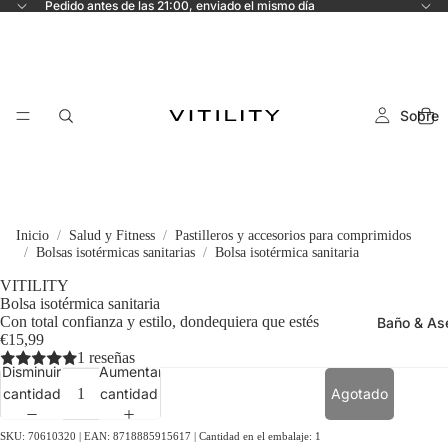
Pedido antes de las 21:00, enviado el mismo día
Sobre
Inicio
Salud y Fitness
Pastilleros y accesorios para comprimidos
Bolsas isotérmicas sanitarias
Bolsa isotérmica sanitaria
VITILITY
Bolsa isotérmica sanitaria
Con total confianza y estilo, dondequiera que estés
Baño & As
€15,99
1 reseñas
Disminuir
Aumentar
cantidad
cantidad
Agotado
SKU: 70610320 | EAN: 8718885915617 | Cantidad en el embalaje: 1