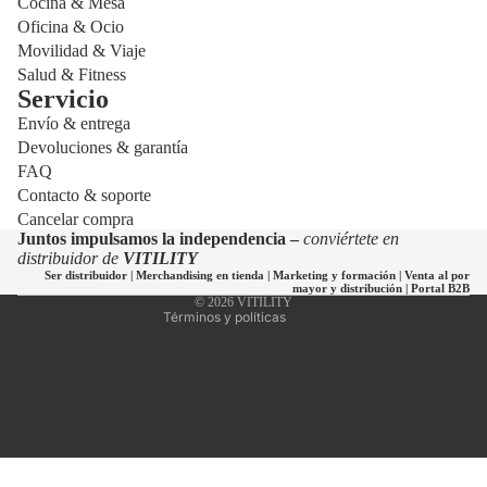
Cocina & Mesa
Oficina & Ocio
Movilidad & Viaje
Salud & Fitness
Servicio
Envío & entrega
Política de privacidad
Devoluciones & garantía
Política de reembolso
FAQ
Política de envío
Contacto & soporte
Cancelar compra
Información de contacto
Juntos impulsamos la independencia –
conviértete en
Términos del servicio
distribuidor de
VITILITY
Ser distribuidor
|
Merchandising en tienda
|
Marketing y formación
|
Venta al por
Aviso legal
mayor y distribución
|
Portal B2B
© 2026
VITILITY
Términos y políticas