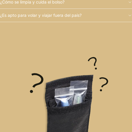
¿Cómo se limpia y cuida el bolso?
¿Es apto para volar y viajar fuera del país?