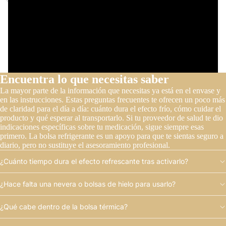
Encuentra lo que necesitas saber
La mayor parte de la información que necesitas ya está en el envase y
en las instrucciones. Estas preguntas frecuentes te ofrecen un poco más
de claridad para el día a día: cuánto dura el efecto frío, cómo cuidar el
producto y qué esperar al transportarlo. Si tu proveedor de salud te dio
indicaciones específicas sobre tu medicación, sigue siempre esas
primero. La bolsa refrigerante es un apoyo para que te sientas seguro a
diario, pero no sustituye el asesoramiento profesional.
¿Cuánto tiempo dura el efecto refrescante tras activarlo?
¿Hace falta una nevera o bolsas de hielo para usarlo?
¿Qué cabe dentro de la bolsa térmica?