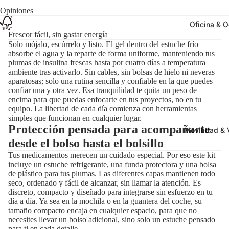
Opiniones
Oficina & O
Frescor fácil, sin gastar energía
Solo mójalo, escúrrelo y listo. El gel dentro del estuche frío
absorbe el agua y la reparte de forma uniforme, manteniendo tus
plumas de insulina frescas hasta por cuatro días a temperatura
ambiente tras activarlo. Sin cables, sin bolsas de hielo ni neveras
aparatosas; solo una rutina sencilla y confiable en la que puedes
confiar una y otra vez. Esa tranquilidad te quita un peso de
encima para que puedas enfocarte en tus proyectos, no en tu
equipo. La libertad de cada día comienza con herramientas
simples que funcionan en cualquier lugar.
Protección pensada para acompañarte
Movilidad & 
desde el bolso hasta el bolsillo
Tus medicamentos merecen un cuidado especial. Por eso este kit
incluye un estuche refrigerante, una funda protectora y una bolsa
de plástico para tus plumas. Las diferentes capas mantienen todo
seco, ordenado y fácil de alcanzar, sin llamar la atención. Es
discreto, compacto y diseñado para integrarse sin esfuerzo en tu
día a día. Ya sea en la mochila o en la guantera del coche, su
tamaño compacto encaja en cualquier espacio, para que no
necesites llevar un bolso adicional, sino solo un estuche pensado
para ti en cada detalle.