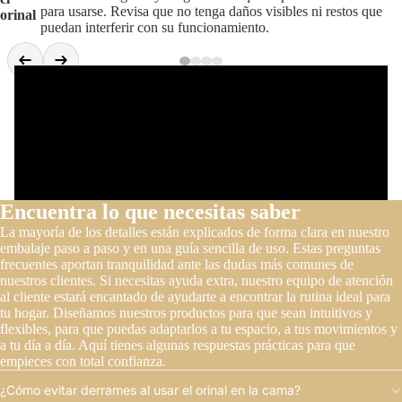
para usarse. Revisa que no tenga daños visibles ni restos que
orinal
puedan interferir con su funcionamiento.
Encuentra lo que necesitas saber
La mayoría de los detalles están explicados de forma clara en nuestro
embalaje paso a paso y en una guía sencilla de uso. Estas preguntas
frecuentes aportan tranquilidad ante las dudas más comunes de
nuestros clientes. Si necesitas ayuda extra, nuestro equipo de atención
al cliente estará encantado de ayudarte a encontrar la rutina ideal para
tu hogar. Diseñamos nuestros productos para que sean intuitivos y
flexibles, para que puedas adaptarlos a tu espacio, a tus movimientos y
a tu día a día. Aquí tienes algunas respuestas prácticas para que
empieces con total confianza.
¿Cómo evitar derrames al usar el orinal en la cama?