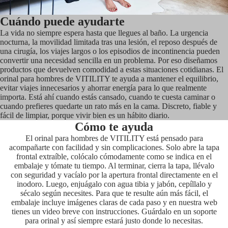
Cuándo puede ayudarte
La vida no siempre espera hasta que llegues al baño. La urgencia
nocturna, la movilidad limitada tras una lesión, el reposo después de
una cirugía, los viajes largos o los episodios de incontinencia pueden
convertir una necesidad sencilla en un problema. Por eso diseñamos
productos que devuelven comodidad a estas situaciones cotidianas. El
orinal para hombres de VITILITY te ayuda a mantener el equilibrio,
evitar viajes innecesarios y ahorrar energía para lo que realmente
importa. Está ahí cuando estás cansado, cuando te cuesta caminar o
cuando prefieres quedarte un rato más en la cama. Discreto, fiable y
fácil de limpiar, porque vivir bien es un hábito diario.
Cómo te ayuda
El orinal para hombres de VITILITY está pensado para
acompañarte con facilidad y sin complicaciones. Solo abre la tapa
frontal extraíble, colócalo cómodamente como se indica en el
embalaje y tómate tu tiempo. Al terminar, cierra la tapa, llévalo
con seguridad y vacíalo por la apertura frontal directamente en el
inodoro. Luego, enjuágalo con agua tibia y jabón, cepíllalo y
sécalo según necesites. Para que te resulte aún más fácil, el
embalaje incluye imágenes claras de cada paso y en nuestra web
tienes un video breve con instrucciones. Guárdalo en un soporte
para orinal y así siempre estará justo donde lo necesitas.