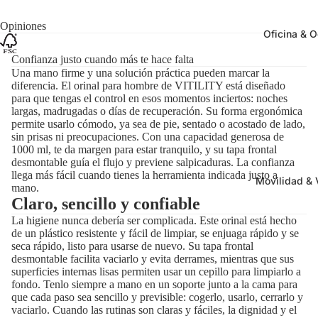
Opiniones
Oficina & O
Confianza justo cuando más te hace falta
Una mano firme y una solución práctica pueden marcar la
diferencia. El orinal para hombre de VITILITY está diseñado
para que tengas el control en esos momentos inciertos: noches
largas, madrugadas o días de recuperación. Su forma ergonómica
permite usarlo cómodo, ya sea de pie, sentado o acostado de lado,
sin prisas ni preocupaciones. Con una capacidad generosa de
1000 ml, te da margen para estar tranquilo, y su tapa frontal
desmontable guía el flujo y previene salpicaduras. La confianza
llega más fácil cuando tienes la herramienta indicada justo a
Movilidad & 
mano.
Claro, sencillo y confiable
La higiene nunca debería ser complicada. Este orinal está hecho
de un plástico resistente y fácil de limpiar, se enjuaga rápido y se
seca rápido, listo para usarse de nuevo. Su tapa frontal
desmontable facilita vaciarlo y evita derrames, mientras que sus
superficies internas lisas permiten usar un cepillo para limpiarlo a
fondo. Tenlo siempre a mano en un soporte junto a la cama para
que cada paso sea sencillo y previsible: cogerlo, usarlo, cerrarlo y
vaciarlo. Cuando las rutinas son claras y fáciles, la dignidad y el