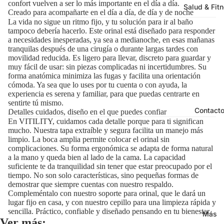
confort vuelven a ser lo más importante en el día a día.
Salud & Fit
Creado para acompañarte en el día a día, de día y de noche
La vida no sigue un ritmo fijo, y tu solución para ir al baño
tampoco debería hacerlo. Este orinal está diseñado para responder
a necesidades inesperadas, ya sea a medianoche, en esas mañanas
tranquilas después de una cirugía o durante largas tardes con
movilidad reducida. Es ligero para llevar, discreto para guardar y
muy fácil de usar: sin piezas complicadas ni incertidumbres. Su
forma anatómica minimiza las fugas y facilita una orientación
cómoda. Ya sea que lo uses por tu cuenta o con ayuda, la
experiencia es serena y familiar, para que puedas centrarte en
sentirte tú mismo.
Contact
Detalles cuidados, diseño en el que puedes confiar
En VITILITY, cuidamos cada detalle porque para ti significan
mucho. Nuestra tapa extraíble y segura facilita un manejo más
limpio. La boca amplia permite colocar el orinal sin
complicaciones. Su forma ergonómica se adapta de forma natural
a la mano y queda bien al lado de la cama. La capacidad
suficiente te da tranquilidad sin tener que estar preocupado por el
tiempo. No son solo características, sino pequeñas formas de
demostrar que siempre cuentas con nuestro respaldo.
Compleméntalo con nuestro soporte para orinal, que le dará un
lugar fijo en casa, y con nuestro cepillo para una limpieza rápida y
sencilla. Práctico, confiable y diseñado pensando en tu bienestar.
Más
Ver más: