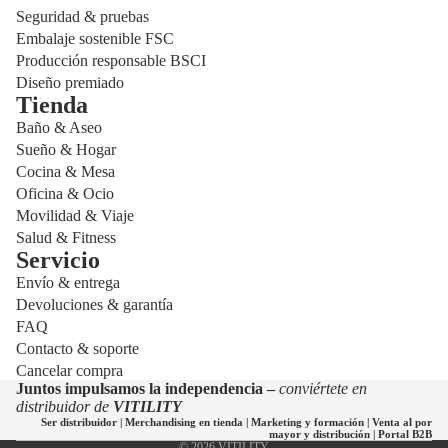
Seguridad & pruebas
Embalaje sostenible FSC
Producción responsable BSCI
Diseño premiado
Tienda
Baño & Aseo
Sueño & Hogar
Cocina & Mesa
Oficina & Ocio
Movilidad & Viaje
Salud & Fitness
Servicio
Envío & entrega
Política de privacidad
Devoluciones & garantía
Política de reembolso
FAQ
Política de envío
Contacto & soporte
Cancelar compra
Información de contacto
Juntos impulsamos la independencia –
conviértete en
Términos del servicio
distribuidor de
VITILITY
Ser distribuidor
|
Merchandising en tienda
|
Marketing y formación
|
Venta al por
Aviso legal
mayor y distribución
|
Portal B2B
© 2026
VITILITY