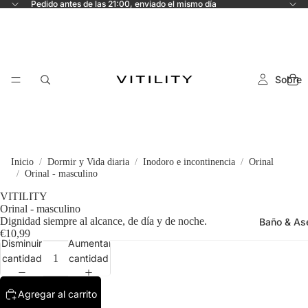
Pedido antes de las 21:00, enviado el mismo día
Sobre
Inicio
Dormir y Vida diaria
Inodoro e incontinencia
Orinal
Orinal - masculino
VITILITY
Orinal - masculino
Dignidad siempre al alcance, de día y de noche.
Baño & As
€10,99
Disminuir
Aumentar
cantidad
cantidad
Agregar al carrito