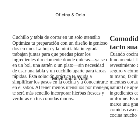
Oficina & Ocio
Cuchillo y tabla de cortar en un solo utensilio
Comodid
Optimiza tu preparación con un diseño ingenioso
tacto sua
dos en uno. La hoja y la mini tabla integrada
trabajan juntas para que puedas picar los
Cuando cocina
ingredientes directamente donde quieras—ya sea
fundamental. 
en un bol, una sartén o un plato—sin necesidad
revestimiento
de usar una tabla y un cuchillo aparte para tareas
seguro y cómo
rápidas. Esta solución práctica te ayuda a
tu mano, facil
Movilidad & Viaje
simplificar los pasos en la cocina y a concentrarte
mientras cort
en el sabor. Al tener menos utensilios por manejar,
natural de apre
te será más sencillo incorporar hierbas frescas y
ingredientes c
verduras en tus comidas diarias.
uniforme. Es 
marca una gran
comidas casera
cocina mucho 