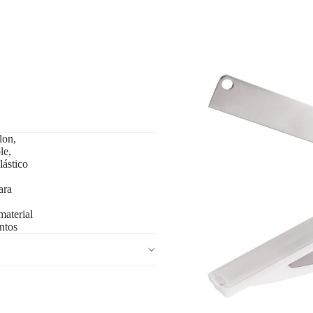
lon,
le,
ástico
ara
material
ntos