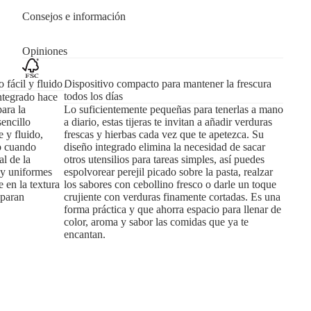
Consejos e información
Opiniones
 fácil y fluido
Dispositivo compacto para mantener la frescura
todos los días
ntegrado hace
para la
Lo suficientemente pequeñas para tenerlas a mano
encillo
a diario, estas tijeras te invitan a añadir verduras
 y fluido,
frescas y hierbas cada vez que te apetezca. Su
 o cuando
diseño integrado elimina la necesidad de sacar
al de la
otros utensilios para tareas simples, así puedes
s y uniformes
espolvorear perejil picado sobre la pasta, realzar
e en la textura
los sabores con cebollino fresco o darle un toque
eparan
crujiente con verduras finamente cortadas. Es una
forma práctica y que ahorra espacio para llenar de
color, aroma y sabor las comidas que ya te
encantan.