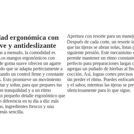
ad ergonómica con
Apertura con resorte para un manejo
Después de cada corte, un resorte i
ve y antideslizante
que las tijeras se abran solas, listas 
s a menudo, la comodidad es
siguiente presión. Este mecanismo s
Los mangos ergonómicos con
permite mantener un ritmo constante
 de goma suave ofrecen un agarre
perfecto para preparaciones largas
do que se adapta perfectamente a
agregas un puñado de hierbas al fin
itando un control firme y constante
cocción. Así, logras cortes preciso
as. Esto promueve un movimiento
sin perder el ritmo. Puedes enfocart
tar y soltar, para que prepares tus
y el sabor, mientras las tijeras se pr
on tranquilidad y a un ritmo
silenciosamente para lo que sigue.
un pequeño detalle ergonómico que
 diferencia en tu día a día: más
s, ingredientes frescos y una
más sencilla.