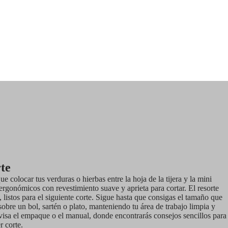
te
e colocar tus verduras o hierbas entre la hoja de la tijera y la mini
ergonómicos con revestimiento suave y aprieta para cortar. El resorte
 listos para el siguiente corte. Sigue hasta que consigas el tamaño que
obre un bol, sartén o plato, manteniendo tu área de trabajo limpia y
evisa el empaque o el manual, donde encontrarás consejos sencillos para
r corte.