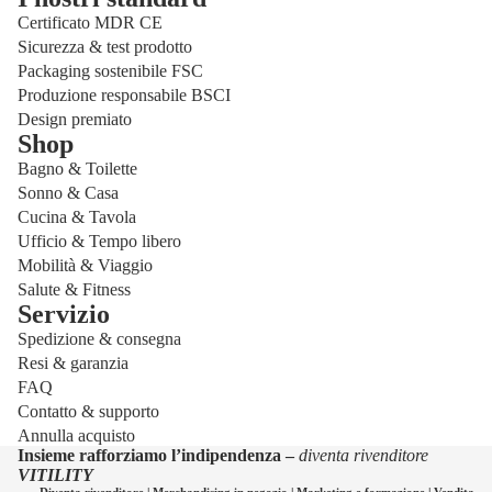
Certificato MDR CE
Sicurezza & test prodotto
Packaging sostenibile FSC
Produzione responsabile BSCI
Design premiato
Shop
Bagno & Toilette
Sonno & Casa
Cucina & Tavola
Ufficio & Tempo libero
Mobilità & Viaggio
Salute & Fitness
Servizio
Spedizione & consegna
Informativa sulla privacy
Resi & garanzia
Informativa sui rimborsi
FAQ
Informativa sulle spedizioni
Contatto & supporto
Annulla acquisto
Recapiti
Insieme rafforziamo l’indipendenza –
diventa rivenditore
Termini e condizioni del servizio
VITILITY
Diventa rivenditore
|
Merchandising in negozio
|
Marketing e formazione
|
Vendita