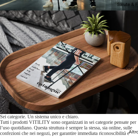
Salute & F
Contat
Sei categorie. Un sistema unico e chiaro.
Tutti i prodotti VITILITY sono organizzati in sei categorie pensate per
l’uso quotidiano. Questa struttura è sempre la stessa, sia online, sulle
Altr
confezioni che nei negozi, per garantire immediata riconoscibilità e