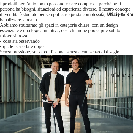
I prodotti per l’autonomia possono essere complessi, perché ogni
persona ha bisogni, situazioni ed esperienze diverse. Il nostro concept
Ufficio & Tem
di vendita è studiato per semplificare questa complessità, senza però
banalizzare la realtà.
Abbiamo strutturato gli spazi in categorie chiare, con un design
essenziale e una logica intuitiva, così chiunque può capire subito:
• dove si trova
• cosa sta osservando
• quale passo fare dopo
Senza pressione, senza confusione, senza alcun senso di disagio.
Mobilità & 