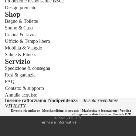
Produzione responsabile BSCI
Design premiato
Shop
Bagno & Toilette
Sonno & Casa
Cucina & Tavola
Ufficio & Tempo libero
Mobilità & Viaggio
Salute & Fitness
Servizio
Spedizione & consegna
Informativa sulla privacy
Resi & garanzia
Informativa sui rimborsi
FAQ
Informativa sulle spedizioni
Contatto & supporto
Annulla acquisto
Recapiti
Insieme rafforziamo l’indipendenza –
diventa rivenditore
Termini e condizioni del servizio
VITILITY
Diventa rivenditore
|
Merchandising in negozio
|
Marketing e formazione
|
Vendita
Informativa legale
all’ingrosso e distribuzione
|
Portale B2B
© 2026
VITILITY
Termini e informative