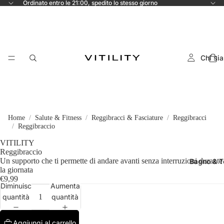
Ordinato entro le 21:00, spedito lo stesso giorno
Chi si
Home
Salute & Fitness
Reggibracci & Fasciature
Reggibracci
Reggibraccio
VITILITY
Reggibraccio
Un supporto che ti permette di andare avanti senza interruzioni durante
Bagno & To
la giornata
€9,99
Diminuisci
Aumenta
quantità
quantità
Aggiungi al carrello