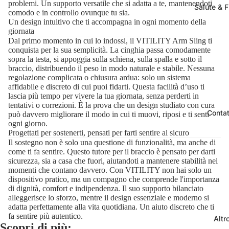
problemi. Un supporto versatile che si adatta a te, mantenendoti
Salute & F
comodo e in controllo ovunque tu sia.
Un design intuitivo che ti accompagna in ogni momento della
giornata
Dal primo momento in cui lo indossi, il VITILITY Arm Sling ti
conquista per la sua semplicità. La cinghia passa comodamente
sopra la testa, si appoggia sulla schiena, sulla spalla e sotto il
braccio, distribuendo il peso in modo naturale e stabile. Nessuna
regolazione complicata o chiusura ardua: solo un sistema
affidabile e discreto di cui puoi fidarti. Questa facilità d’uso ti
lascia più tempo per vivere la tua giornata, senza perderti in
tentativi o correzioni. È la prova che un design studiato con cura
Contat
può davvero migliorare il modo in cui ti muovi, riposi e ti senti
ogni giorno.
Progettati per sostenerti, pensati per farti sentire al sicuro
Il sostegno non è solo una questione di funzionalità, ma anche di
come ti fa sentire. Questo tutore per il braccio è pensato per darti
sicurezza, sia a casa che fuori, aiutandoti a mantenere stabilità nei
momenti che contano davvero. Con VITILITY non hai solo un
dispositivo pratico, ma un compagno che comprende l'importanza
di dignità, comfort e indipendenza. Il suo supporto bilanciato
alleggerisce lo sforzo, mentre il design essenziale e moderno si
adatta perfettamente alla vita quotidiana. Un aiuto discreto che ti
fa sentire più autentico.
Altr
Scopri di più: