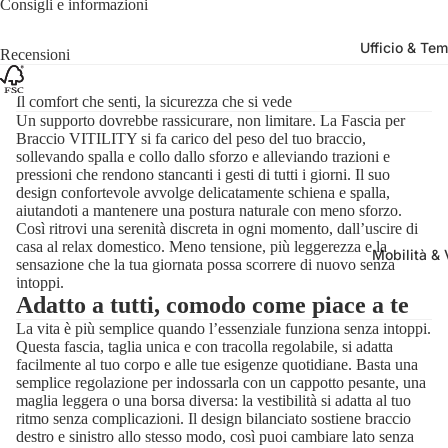
Consigli e informazioni
Ufficio & Tem
Recensioni
Il comfort che senti, la sicurezza che si vede
Un supporto dovrebbe rassicurare, non limitare. La Fascia per
Braccio VITILITY si fa carico del peso del tuo braccio,
sollevando spalla e collo dallo sforzo e alleviando trazioni e
pressioni che rendono stancanti i gesti di tutti i giorni. Il suo
design confortevole avvolge delicatamente schiena e spalla,
aiutandoti a mantenere una postura naturale con meno sforzo.
Così ritrovi una serenità discreta in ogni momento, dall’uscire di
casa al relax domestico. Meno tensione, più leggerezza e la
Mobilità & 
sensazione che la tua giornata possa scorrere di nuovo senza
intoppi.
Adatto a tutti, comodo come piace a te
La vita è più semplice quando l’essenziale funziona senza intoppi.
Questa fascia, taglia unica e con tracolla regolabile, si adatta
facilmente al tuo corpo e alle tue esigenze quotidiane. Basta una
semplice regolazione per indossarla con un cappotto pesante, una
maglia leggera o una borsa diversa: la vestibilità si adatta al tuo
ritmo senza complicazioni. Il design bilanciato sostiene braccio
destro e sinistro allo stesso modo, così puoi cambiare lato senza