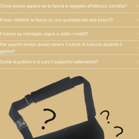
Come posso sapere se la fascia è regolata all’altezza corretta?
Posso mettere la fascia su uno qualsiasi dei due bracci?
Il tutore va indossato sopra o sotto i vestiti?
Per quanto tempo posso tenere il tutore al braccio durante il
giorno?
Come si pulisce e si cura il supporto sollevatore?