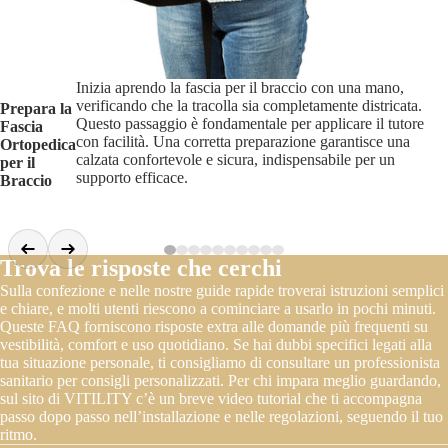
Inizia aprendo la fascia per il braccio con una mano,
verificando che la tracolla sia completamente districata.
Prepara la
Questo passaggio è fondamentale per applicare il tutore
Fascia
con facilità. Una corretta preparazione garantisce una
Ortopedica
calzata confortevole e sicura, indispensabile per un
per il
supporto efficace.
Braccio
Trova le risposte che cerchi
Sulla confezione e nelle nostre guide rapide troverai istruzioni semplici
e chiare, e molti utenti riescono a cominciare a usarlo in pochi minuti.
Queste FAQ forniscono risposte extra alle domande più frequenti su
vestibilità, comfort e uso quotidiano. Se hai dubbi specifici legati alla
tua situazione personale, ti consigliamo di consultare un professionista
sanitario per consigli personalizzati. Per chi impara meglio guardando,
sul sito di VITILITY c’è un breve video tutorial che ti accompagna
passo dopo passo nell’installazione e nelle regolazioni, seguendo il tuo
ritmo.