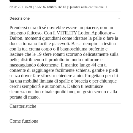
SKU: 70110730 | EAN: 8718885916515 | Quantità nella confezione: 1
Descrizione
Prendersi cura di sé dovrebbe essere un piacere, non un
impegno faticoso. Con il VITILITY Lotion Applicator –
Dalton, momenti quotidiani come idratare la pelle o fare la
doccia tornano facili e piacevoli. Basta riempire la testina
con la tua crema corpo o il bagnoschiuma preferito e
lasciare che le 19 sfere rotanti scorrano delicatamente sulla
pelle, distribuendo il prodotto in modo uniforme e
massaggiando dolcemente. Il manico lungo 44 cm ti
consente di raggiungere facilmente schiena, gambe e piedi
senza dover fare sforzi o chiedere aiuto. Progettato per chi
ha una mobilità limitata di spalle o braccia e per chiunque
cerchi semplicità e autonomia, Dalton ti restituisce
sicurezza nel tuo rituale quotidiano, un gesto sereno e alla
portata di mano.
Caratteristiche
Come funziona