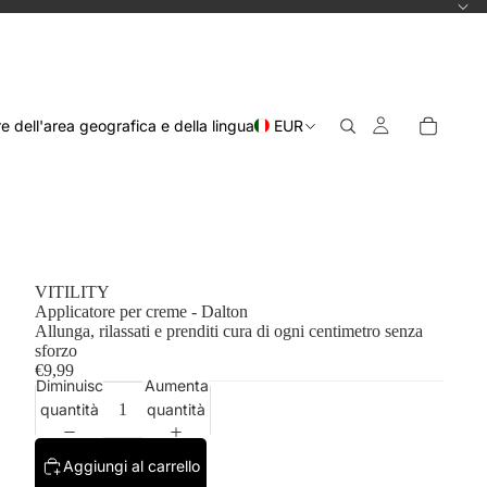
re dell'area geografica e della lingua
EUR
VITILITY
Applicatore per creme - Dalton
Allunga, rilassati e prenditi cura di ogni centimetro senza
sforzo
€9,99
Diminuisci
Aumenta
quantità
quantità
Aggiungi al carrello