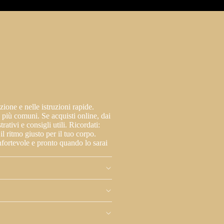
ione e nelle istruzioni rapide.
 più comuni. Se acquisti online, dai
ativi e consigli utili. Ricordati:
l ritmo giusto per il tuo corpo.
nfortevole e pronto quando lo sarai