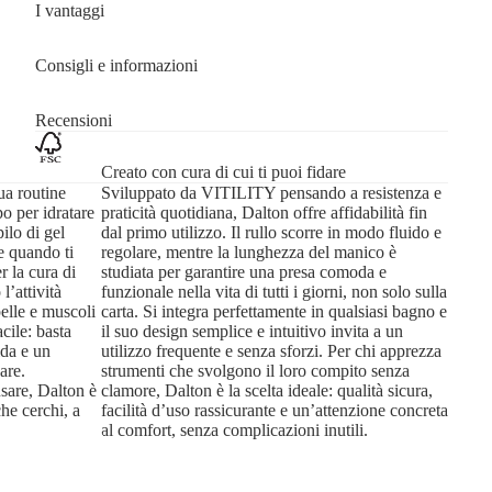
I vantaggi
Consigli e informazioni
Recensioni
Creato con cura di cui ti puoi fidare
ua routine
Sviluppato da VITILITY pensando a resistenza e
o per idratare
praticità quotidiana, Dalton offre affidabilità fin
ilo di gel
dal primo utilizzo. Il rullo scorre in modo fluido e
e quando ti
regolare, mentre la lunghezza del manico è
r la cura di
studiata per garantire una presa comoda e
l’attività
funzionale nella vita di tutti i giorni, non solo sulla
pelle e muscoli
carta. Si integra perfettamente in qualsiasi bagno e
acile: basta
il suo design semplice e intuitivo invita a un
ida e un
utilizzo frequente e senza sforzi. Per chi apprezza
are.
strumenti che svolgono il loro compito senza
usare, Dalton è
clamore, Dalton è la scelta ideale: qualità sicura,
che cerchi, a
facilità d’uso rassicurante e un’attenzione concreta
al comfort, senza complicazioni inutili.