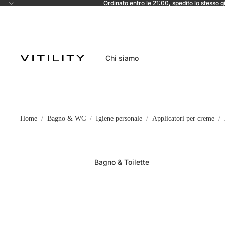
Ordinato entro le 21:00, spedito lo stesso g
Chi siamo
Home
Bagno & WC
Igiene personale
Applicatori per creme
Bagno & Toilette