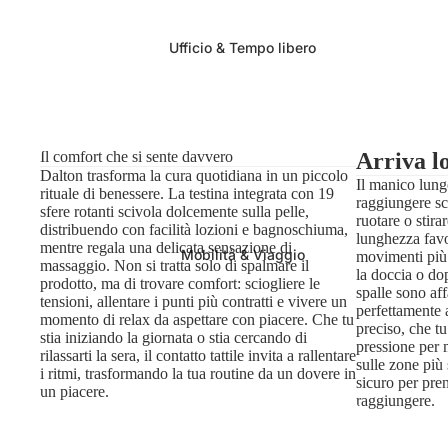
Ufficio & Tempo libero
Il comfort che si sente davvero
Arriva l
Dalton trasforma la cura quotidiana in un piccolo
Il manico lung
rituale di benessere. La testina integrata con 19
raggiungere sc
sfere rotanti scivola dolcemente sulla pelle,
ruotare o stir
distribuendo con facilità lozioni e bagnoschiuma,
lunghezza favo
mentre regala una delicata sensazione di
Mobilità & Viaggio
movimenti più t
massaggio. Non si tratta solo di spalmare il
la doccia o do
prodotto, ma di trovare comfort: sciogliere le
spalle sono aff
tensioni, allentare i punti più contratti e vivere un
perfettamente 
momento di relax da aspettare con piacere. Che tu
preciso, che t
stia iniziando la giornata o stia cercando di
pressione per 
rilassarti la sera, il contatto tattile invita a rallentare
sulle zone più
i ritmi, trasformando la tua routine da un dovere in
sicuro per pren
un piacere.
raggiungere.