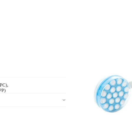
(PC),
PP)