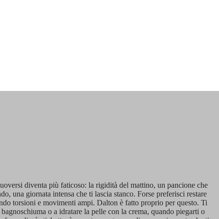
oversi diventa più faticoso: la rigidità del mattino, un pancione che
ndo, una giornata intensa che ti lascia stanco. Forse preferisci restare
tando torsioni e movimenti ampi. Dalton è fatto proprio per questo. Ti
il bagnoschiuma o a idratare la pelle con la crema, quando piegarti o