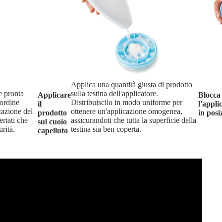
Applica una quantità giusta di prodotto
 e pronta
sulla testina dell'applicatore.
Applicare
Blocca
 ordine
Distribuiscilo in modo uniforme per
il
l'appli
cazione del
ottenere un'applicazione omogenea,
prodotto
in posi
ertati che
assicurandoti che tutta la superficie della
sul cuoio
rità.
testina sia ben coperta.
capelluto