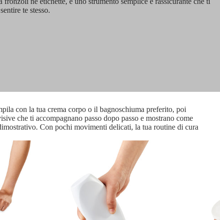
za fronzoli né etichette, è uno strumento semplice e rassicurante che ti
sentire te stesso.
empila con la tua crema corpo o il bagnoschiuma preferito, poi
ioni visive che ti accompagnano passo dopo passo e mostrano come
dimostrativo. Con pochi movimenti delicati, la tua routine di cura