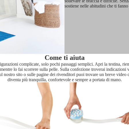
sollevare le braccia è difficile. Sen
sostiene nelle abitudini che ti fanno 
Come ti aiuta
nfigurazioni complicate, solo pochi passaggi semplici. Apri la testina, ri
to mentre lo fai scorrere sulla pelle. Sulla confezione troverai indicaz
 nostro sito o sulle pagine dei rivenditori puoi trovare un breve video 
diventa più tranquilla, confortevole e sempre a portata di mano.