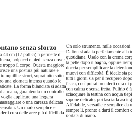
ontano senza sforzo
Un solo strumento, mille occasioni
Dalton si adatta perfettamente alla t
o 44 cm (17 pollici) ti permette di
quotidiana. Usalo con la crema corp
hiena, polpacci e piedi senza dover
la pelle dopo il bagno, oppure riemp
are troppo il corpo. Questa maggiore
doccia per semplificare la detersion
risce una postura più naturale e
muovi con difficoltà. È ideale sia pe
ranquilli e sicuri, soprattutto sotto
tutti i giorni sia per il recupero dopo 
po una giornata intensa quando le
fisica, così potrai prenderti cura di 
aticate. La forma bilanciata si adatta
con calma e senza fretta. Pulirlo è f
alla mano, garantendo un controllo
sciacquare la testina con acqua tiep
u voglia applicare una leggera
sapone delicato, poi lasciarla asciug
massaggiare o una carezza delicata
Affidabile, versatile e semplice da 
 sensibili. Un modo semplice e
sempre lì, pronto a darti il comfort 
derti cura delle aree più difficili da
portata di mano.