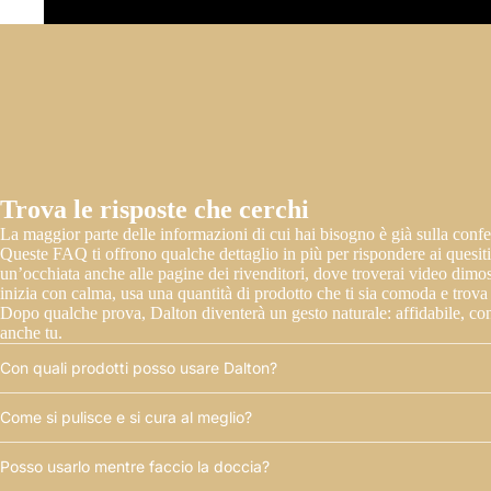
Trova le risposte che cerchi
La maggior parte delle informazioni di cui hai bisogno è già sulla confez
Queste FAQ ti offrono qualche dettaglio in più per rispondere ai quesiti
un’occhiata anche alle pagine dei rivenditori, dove troverai video dimostr
inizia con calma, usa una quantità di prodotto che ti sia comoda e trova i
Dopo qualche prova, Dalton diventerà un gesto naturale: affidabile, co
anche tu.
Con quali prodotti posso usare Dalton?
Come si pulisce e si cura al meglio?
Posso usarlo mentre faccio la doccia?