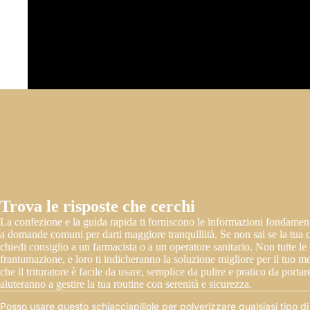
Trova le risposte che cerchi
La confezione e la guida rapida ti forniscono le informazioni fondament
a domande comuni per darti maggiore tranquillità. Se non sai se la tua 
chiedi consiglio a un farmacista o a un operatore sanitario. Non tutte le
frantumazione, e loro ti indicheranno la soluzione migliore per il tuo m
che il trituratore è facile da usare, semplice da pulire e pratico da portar
aiuteranno a gestire la tua routine con serenità e sicurezza.
Posso usare questo schiacciapillole per polverizzare qualsiasi tipo 