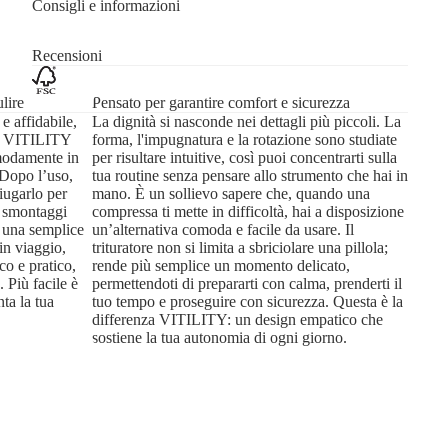
Consigli e informazioni
Recensioni
lire
Pensato per garantire comfort e sicurezza
 affidabile,
La dignità si nasconde nei dettagli più piccoli. La
 Il VITILITY
forma, l'impugnatura e la rotazione sono studiate
omodamente in
per risultare intuitive, così puoi concentrarti sulla
. Dopo l’uso,
tua routine senza pensare allo strumento che hai in
iugarlo per
mano. È un sollievo sapere che, quando una
e smontaggi
compressa ti mette in difficoltà, hai a disposizione
o una semplice
un’alternativa comoda e facile da usare. Il
in viaggio,
trituratore non si limita a sbriciolare una pillola;
co e pratico,
rende più semplice un momento delicato,
. Più facile è
permettendoti di prepararti con calma, prenderti il
ta la tua
tuo tempo e proseguire con sicurezza. Questa è la
differenza VITILITY: un design empatico che
sostiene la tua autonomia di ogni giorno.