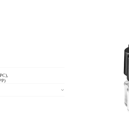
(PC),
PP)