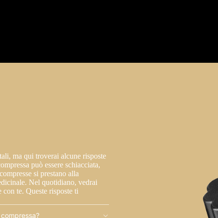
ali, ma qui troverai alcune risposte
compressa può essere schiacciata,
 compresse si prestano alla
edicinale. Nel quotidiano, vedrai
e con te. Queste risposte ti
di compressa?