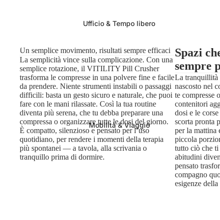
Ufficio & Tempo libero
Un semplice movimento, risultati sempre efficaci
Spazi ch
La semplicità vince sulla complicazione. Con una
sempre 
semplice rotazione, il VITILITY Pill Crusher
trasforma le compresse in una polvere fine e facile
La tranquillit
da prendere. Niente strumenti instabili o passaggi
nascosto nel c
difficili: basta un gesto sicuro e naturale, che puoi
te compresse o
fare con le mani rilassate. Così la tua routine
contenitori agg
diventa più serena, che tu debba preparare una
dosi e le cors
compressa o organizzare tutte le dosi del giorno.
scorta pronta 
Mobilità & Viaggio
È compatto, silenzioso e pensato per l’uso
per la mattina
quotidiano, per rendere i momenti della terapia
piccola porzio
più spontanei — a tavola, alla scrivania o
tutto ciò che t
tranquillo prima di dormire.
abitudini dive
pensato trasfo
compagno quoti
esigenze della 