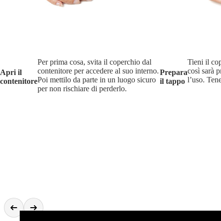
Per prima cosa, svita il coperchio dal
Tieni il c
contenitore per accedere al suo interno.
così sarà 
Apri il
Prepara
Poi mettilo da parte in un luogo sicuro
l’uso. Tene
contenitore
il tappo
per non rischiare di perderlo.