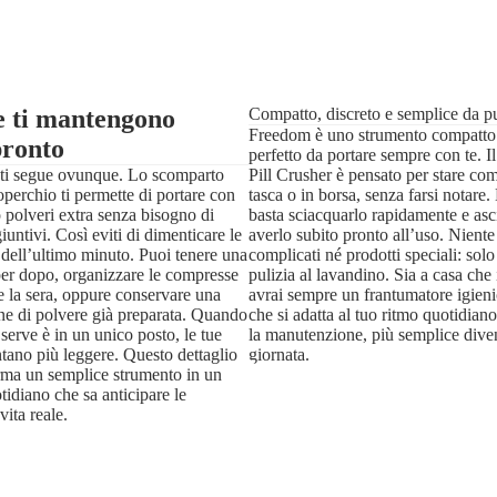
e ti mantengono
Compatto, discreto e semplice da pu
Freedom è uno strumento compatto e
pronto
perfetto da portare sempre con te.
à ti segue ovunque. Lo scomparto
Pill Crusher è pensato per stare c
operchio ti permette di portare con
tasca o in borsa, senza farsi notare
 polveri extra senza bisogno di
basta sciacquarlo rapidamente e asc
iuntivi. Così eviti di dimenticare le
averlo subito pronto all’uso. Nient
e dell’ultimo minuto. Puoi tenere una
complicati né prodotti speciali: sol
per dopo, organizzare le compresse
pulizia al lavandino. Sia a casa che 
 e la sera, oppure conservare una
avrai sempre un frantumatore igieni
ne di polvere già preparata. Quando
che si adatta al tuo ritmo quotidiano
i serve è in un unico posto, le tue
la manutenzione, più semplice diven
ntano più leggere. Questo dettaglio
giornata.
rma un semplice strumento in un
diano che sa anticipare le
vita reale.