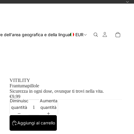
re dell'area geografica e della lingua
EUR
VITILITY
Frantumapillole
Sicurezza in ogni dose, ovunque ti trovi nella vita.
€9,99
Diminuisci
Aumenta
quantità
quantità
Aggiungi al carrello