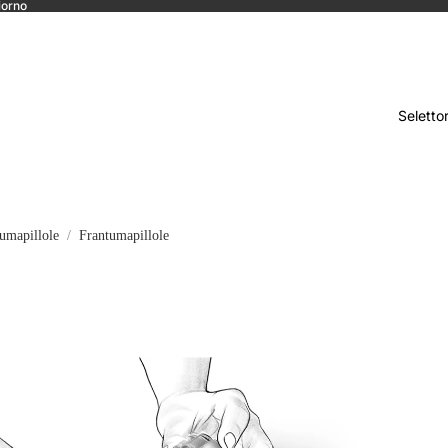
iorno
Seletto
umapillole
Frantumapillole