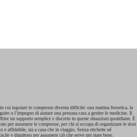
in cui ingoiare le compresse diventa difficile: una mattina frenetica, la
uire o l’impegno di aiutare una persona cara a gestire le medicine. Il
rire un supporto semplice e discreto in queste situazioni quotidiane. È
ato per assumere le compresse, per chi si occupa di organizzare le dosi
o e affidabile, sia a casa che in viaggio. Senza etichette né
acile e dignitoso per assumere ciò che serve per stare bene.