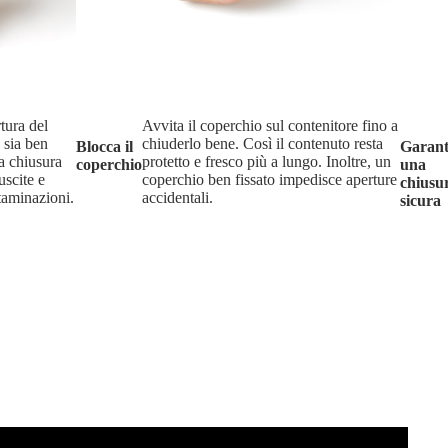
tura del
Avvita il coperchio sul contenitore fino a
 sia ben
chiuderlo bene. Così il contenuto resta
Blocca il
Garant
na chiusura
protetto e fresco più a lungo. Inoltre, un
coperchio
una
uscite e
coperchio ben fissato impedisce aperture
chiusu
taminazioni.
accidentali.
sicura