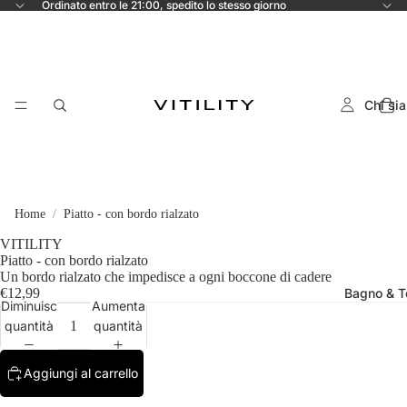
Ordinato entro le 21:00, spedito lo stesso giorno
Chi si
Home
Piatto - con bordo rialzato
VITILITY
Piatto - con bordo rialzato
Un bordo rialzato che impedisce a ogni boccone di cadere
€12,99
Bagno & To
Diminuisci
Aumenta
quantità
quantità
Aggiungi al carrello