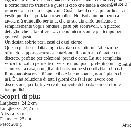
Salute & F
Il bordo rialzato trattiene e guida il cibo che tende a cadere,
riducendo il rischio di sporcare. Così la tavola resta più ordinata, i
vestiti puliti e la pulizia più semplice. Ne risulta un momento a
tavola più tranquillo per tutti, che tu stia aiutando qualcuno o
semplicemente voglia rendere i pasti più scorrevoli. Un piccolo
dettaglio che fa la differenza: meno interruzioni e più tempo per
godersi il pasto.
Un design sobrio per i pasti di ogni giorno
Questo piatto si adatta a ogni tavola senza attirare l’attenzione,
offrendo supporto senza ostentazione. Il bordo alto è pratico ma
discreto, perfetto per colazioni, pranzi e cene. La sua semplicità
senza fronzoli ti permette di servire i tuoi piatti preferiti con
Contat
sicurezza, a casa, con gli amici o ovunque si condividano i pasti.
Il protagonista resta il buon cibo e la compagnia, non il piatto che
usi. È una soluzione di tutti i giorni che fa il suo lavoro con
discrezione, per farti vivere il momento del pasto con comfort e
tranquillità.
Scopri di più:
Larghezza: 24,2 cm
Lunghezza: 24,2 cm
Altezza: 3 cm
Diametro: 25 cm
Peso: 208 g
Altr