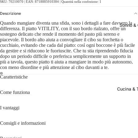
SKU: 70210070 | EAN: 8718885910384 | Quantità nella confezione: 1
Descrizione
Quando mangiare diventa una sfida, sono i dettagli a fare davvero la
Sonno &
differenza. Il piatto VITILITY, con il suo bordo rialzato, offre un
sostegno delicato che rende il momento del pasto più sereno e
piacevole. Il bordo alto aiuta a convogliare il cibo su forchetta o
cucchiaio, evitando che cada dal piatto: così ogni boccone è più facile
da gestire e si riducono le fuoriuscite. Che tu stia riprendendo fiducia
dopo un periodo difficile o preferisca semplicemente un supporto in
più a tavola, questo piatto ti aiuta a mangiare in modo più autonomo,
con meno disordine e più attenzione al cibo davanti a te.
Caratteristiche
Cucina & 
Come funziona
I vantaggi
Consigli e informazioni