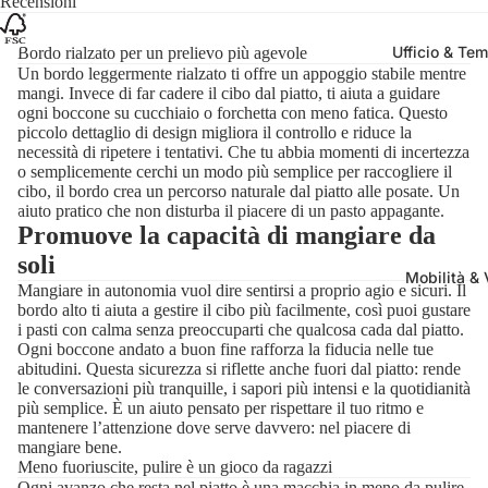
Recensioni
Ufficio & Tem
Bordo rialzato per un prelievo più agevole
Un bordo leggermente rialzato ti offre un appoggio stabile mentre
mangi. Invece di far cadere il cibo dal piatto, ti aiuta a guidare
ogni boccone su cucchiaio o forchetta con meno fatica. Questo
piccolo dettaglio di design migliora il controllo e riduce la
necessità di ripetere i tentativi. Che tu abbia momenti di incertezza
o semplicemente cerchi un modo più semplice per raccogliere il
cibo, il bordo crea un percorso naturale dal piatto alle posate. Un
aiuto pratico che non disturba il piacere di un pasto appagante.
Promuove la capacità di mangiare da
soli
Mobilità & 
Mangiare in autonomia vuol dire sentirsi a proprio agio e sicuri. Il
bordo alto ti aiuta a gestire il cibo più facilmente, così puoi gustare
i pasti con calma senza preoccuparti che qualcosa cada dal piatto.
Ogni boccone andato a buon fine rafforza la fiducia nelle tue
abitudini. Questa sicurezza si riflette anche fuori dal piatto: rende
le conversazioni più tranquille, i sapori più intensi e la quotidianità
più semplice. È un aiuto pensato per rispettare il tuo ritmo e
mantenere l’attenzione dove serve davvero: nel piacere di
mangiare bene.
Meno fuoriuscite, pulire è un gioco da ragazzi
Ogni avanzo che resta nel piatto è una macchia in meno da pulire.