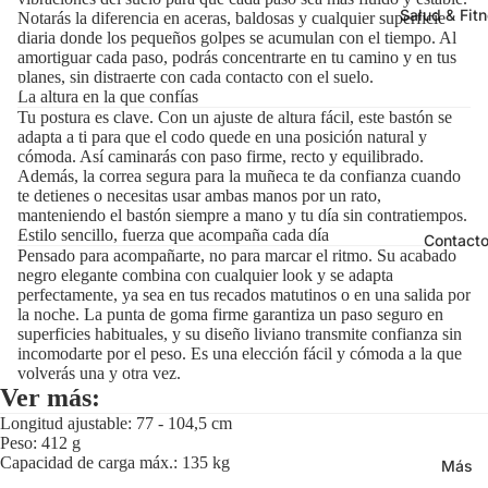
Salud & Fit
Notarás la diferencia en aceras, baldosas y cualquier superficie
diaria donde los pequeños golpes se acumulan con el tiempo. Al
amortiguar cada paso, podrás concentrarte en tu camino y en tus
planes, sin distraerte con cada contacto con el suelo.
La altura en la que confías
Tu postura es clave. Con un ajuste de altura fácil, este bastón se
adapta a ti para que el codo quede en una posición natural y
cómoda. Así caminarás con paso firme, recto y equilibrado.
Además, la correa segura para la muñeca te da confianza cuando
te detienes o necesitas usar ambas manos por un rato,
manteniendo el bastón siempre a mano y tu día sin contratiempos.
Estilo sencillo, fuerza que acompaña cada día
Contact
Pensado para acompañarte, no para marcar el ritmo. Su acabado
negro elegante combina con cualquier look y se adapta
perfectamente, ya sea en tus recados matutinos o en una salida por
la noche. La punta de goma firme garantiza un paso seguro en
superficies habituales, y su diseño liviano transmite confianza sin
incomodarte por el peso. Es una elección fácil y cómoda a la que
volverás una y otra vez.
Ver más:
Longitud ajustable: 77 - 104,5 cm
Peso: 412 g
Capacidad de carga máx.: 135 kg
Más