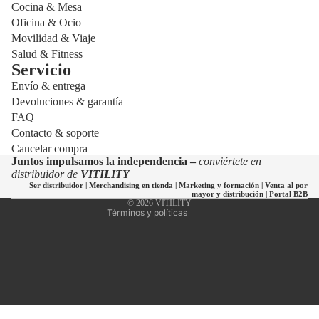
Cocina & Mesa
Oficina & Ocio
Movilidad & Viaje
Salud & Fitness
Servicio
Envío & entrega
Política de privacidad
Devoluciones & garantía
Política de reembolso
FAQ
Política de envío
Contacto & soporte
Cancelar compra
Información de contacto
Juntos impulsamos la independencia –
conviértete en
Términos del servicio
distribuidor de
VITILITY
Ser distribuidor
|
Merchandising en tienda
|
Marketing y formación
|
Venta al por
Aviso legal
mayor y distribución
|
Portal B2B
© 2026
VITILITY
Términos y políticas