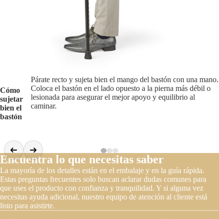
Párate recto y sujeta bien el mango del bastón con una mano.
Coloca el bastón en el lado opuesto a la pierna más débil o
Cómo
lesionada para asegurar el mejor apoyo y equilibrio al
sujetar
caminar.
bien el
bastón
Encuentra lo que necesitas saber
La mayoría de los detalles están en el embalaje y en la guía rápida.
Estas preguntas frecuentes solo buscan aclarar dudas comunes para
que uses el producto con confianza y tranquilidad. Y si alguna vez
necesitas ayuda adicional, nuestro equipo de atención al cliente está
listo para asistirte.