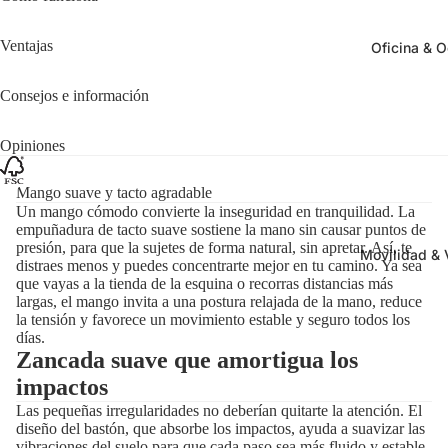
Ventajas
Oficina & O
Consejos e información
Opiniones
Mango suave y tacto agradable
Un mango cómodo convierte la inseguridad en tranquilidad. La
empuñadura de tacto suave sostiene la mano sin causar puntos de
presión, para que la sujetes de forma natural, sin apretar. Así, te
Movilidad & 
distraes menos y puedes concentrarte mejor en tu camino. Ya sea
que vayas a la tienda de la esquina o recorras distancias más
largas, el mango invita a una postura relajada de la mano, reduce
la tensión y favorece un movimiento estable y seguro todos los
días.
Zancada suave que amortigua los
impactos
Las pequeñas irregularidades no deberían quitarte la atención. El
diseño del bastón, que absorbe los impactos, ayuda a suavizar las
vibraciones del suelo para que cada paso sea más fluido y estable.