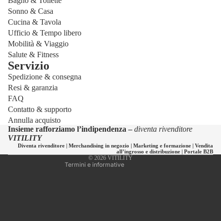
Bagno & Toilette
Sonno & Casa
Cucina & Tavola
Ufficio & Tempo libero
Mobilità & Viaggio
Salute & Fitness
Servizio
Spedizione & consegna
Informativa sulla privacy
Resi & garanzia
Informativa sui rimborsi
FAQ
Informativa sulle spedizioni
Contatto & supporto
Annulla acquisto
Recapiti
Insieme rafforziamo l’indipendenza –
diventa rivenditore
Termini e condizioni del servizio
VITILITY
Diventa rivenditore
|
Merchandising in negozio
|
Marketing e formazione
|
Vendita
Informativa legale
all’ingrosso e distribuzione
|
Portale B2B
© 2026
VITILITY
Termini e informative