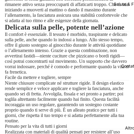
Salute & F
rimanere attivo senza preoccuparti di affaticarti troppo. Che tu stia
iniziando a muoverti al mattino o dando il massimo durante
l’allenamento, la fasciatura assicura una stabilità confortevole che
si adatta al tuo ritmo e alle esigenze della giornata.
Delicata sulla pelle, potente nell’azione
Il comfort è essenziale. Il tessuto è morbido, traspirante e delicato
sulla pelle, anche quando lo indossi a lungo. Allo stesso tempo,
offre il giusto sostegno al ginocchio durante le attività quotidiane
o l’allenamento intenso. Grazie a questa combinazione, non
avvertirai fastidi—niente cuciture che pizzicano o bordi rigidi—
così potrai concentrarti sul movimento. Un supporto che davvero
Contat
vorrai indossare, perché è comodo e performante quando la vita si
fa frenetica.
Facile da mettere e togliere, sempre
Niente chiusure complicate né strutture rigide. Il design elastico
rende semplice e veloce applicare e togliere la fasciatura, anche
quando sei di fretta. Avvolgila, fissala e sei pronto a partire; poi
toglila altrettanto facilmente quando hai finito. Questa facilità
incoraggia un uso regolare, garantendo un sostegno costante
proprio quando ti serve di più. È un alleato pratico per tutti i
giorni, che rispetta il tuo tempo e si adatta perfettamente alla tua
routine.
Pensato per la vita di tutti i giorni
Altr
Realizzata con materiali di qualità pensati per resistere all’uso