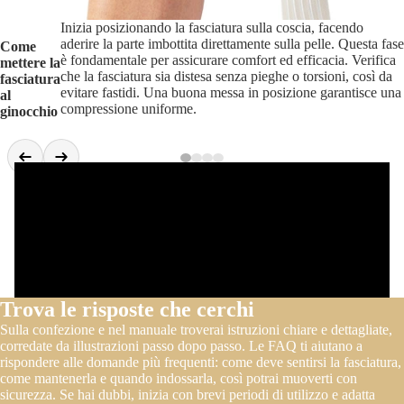
Inizia posizionando la fasciatura sulla coscia, facendo
aderire la parte imbottita direttamente sulla pelle. Questa fase
Come
è fondamentale per assicurare comfort ed efficacia. Verifica
mettere la
che la fasciatura sia distesa senza pieghe o torsioni, così da
fasciatura
evitare fastidi. Una buona messa in posizione garantisce una
al
compressione uniforme.
ginocchio
Trova le risposte che cerchi
Sulla confezione e nel manuale troverai istruzioni chiare e dettagliate,
corredate da illustrazioni passo dopo passo. Le FAQ ti aiutano a
rispondere alle domande più frequenti: come deve sentirsi la fasciatura,
come mantenerla e quando indossarla, così potrai muoverti con
sicurezza. Se hai dubbi, inizia con brevi periodi di utilizzo e adatta