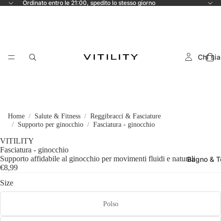
Ordinato entro le 21:00, spedito lo stesso giorno
Chi si
Home
Salute & Fitness
Reggibracci & Fasciature
Supporto per ginocchio
Fasciatura - ginocchio
VITILITY
Fasciatura - ginocchio
Supporto affidabile al ginocchio per movimenti fluidi e naturali
Bagno & To
€8,99
Size
Polso