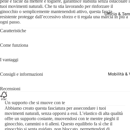
pelle e facile da mettere e togliere, garantisce stabilità senza ostacolare i
tuoi movimenti naturali. Che tu stia lavorando per rinforzare il
ginocchio o semplicemente mantenendoti attivo, questa fascia
Ufficio & Tem
resistente protegge dall’eccessivo sforzo e ti regala una marcia in più a
ogni passo.
Caratteristiche
Come funziona
I vantaggi
Mobilità & 
Consigli e informazioni
Recensioni
Un supporto che si muove con te
Abbiamo creato questa fasciatura per assecondare i tuoi
movimenti naturali, senza opporsi a essi. L’elastico di alta qualità
offre un supporto costante, muovendosi con te mentre pieghi il
ginocchio, cammini o ti alleni. Questo equilibrio fa sì che il
ginocchio si senta guidato, non bloccato, permettendoti di