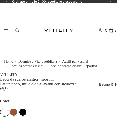
Ordinato entro le 21:00, spedito lo stesso giorno
Chi si
Home
Dormire e Vita quotidiana
Ausili per vestirsi
Lacci da scarpe elastici
Lacci da scarpe elastici - sportivi
VITILITY
Lacci da scarpe elastici - sportivi
Fai un nodo, infilalo e vai avanti con sicurezza.
Bagno & To
€5,99
Color