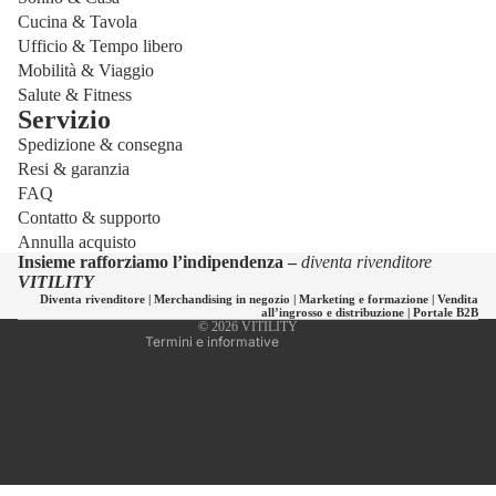
Cucina & Tavola
Ufficio & Tempo libero
Mobilità & Viaggio
Salute & Fitness
Servizio
Spedizione & consegna
Informativa sulla privacy
Resi & garanzia
Informativa sui rimborsi
FAQ
Informativa sulle spedizioni
Contatto & supporto
Annulla acquisto
Recapiti
Insieme rafforziamo l’indipendenza –
diventa rivenditore
Termini e condizioni del servizio
VITILITY
Diventa rivenditore
|
Merchandising in negozio
|
Marketing e formazione
|
Vendita
Informativa legale
all’ingrosso e distribuzione
|
Portale B2B
© 2026
VITILITY
Termini e informative