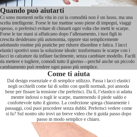
Quando può aiutarti
Ci sono momenti nella vita in cui la comodità non è un lusso, ma una
scelta intelligente. Forse le tue mattine sono piene di impegni, viaggi
spesso, o preferisci evitare di chinarti ogni volta che metti le scarpe.
Forse le tue mani si affaticano dopo l’allenamento, i tuoi figli in
crescita desiderano più autonomia, oppure stai semplicemente
adottando routine più pratiche per ridurre disordine e fatica. I lacci
elastici sportivi sono la soluzione ideale: trasformano le scarpe con i
lacci in calzature da infilare facilmente, senza cambiare modello. Facili
da mettere e togliere, comodi tutto il giorno—perché anche un piccolo
cambiamento può rendere ogni passo più semplice.
Come ti aiuta
Dal design essenziale e di semplice utilizzo. Passa i lacci elastici
negli occhielli come fai di solito con quelli normali, poi annoda
bene per fissare la tensione che preferisci. Da lì, l’elastico si adatta
mentre indossi o togli le scarpe, mantenendo il piede saldo e
confortevole tutto il giorno. La confezione spiega chiaramente i
passaggi, così puoi procedere senza dubbi. Preferisci vedere come
si fa? Sul nostro sito trovi un breve video che ti guida passo dopo
passo in modo semplice e chiaro.