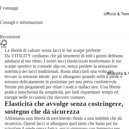
I vantaggi
Ufficio & Tem
Consigli e informazioni
Recensioni
La libertà di calzare senza lacci le tue scarpe preferite
Da VITILITY crediamo che gli strumenti di tutti i giorni debbano
adattarsi al tuo ritmo. I nostri lacci elasticizzati trasformano le tue
scarpe sportive in comode slip-on, senza perdere la sensazione
autentica dei lacci tradizionali. Basta allacciarli una volta per
Mobilità & 
trovare la tensione ideale: poi si allungano quando infili il piede e
tornano delicatamente in posizione per una presa confortevole.
Niente più piegamenti per rifare i nodi o riallacciare. Una libertà
pratica mascherata da semplicità, per farti risparmiare tempo ed
energie nelle occasioni che davvero contano.
Elasticità che avvolge senza costringere,
sostegno che dà sicurezza
Abbiniamo una libertà di movimento fluida a una stabilità che dà
sicurezza. Questi lacci si allungano quel tanto che basta per far
scivolare il piede senza fatica, poi si stringono con fermezza per