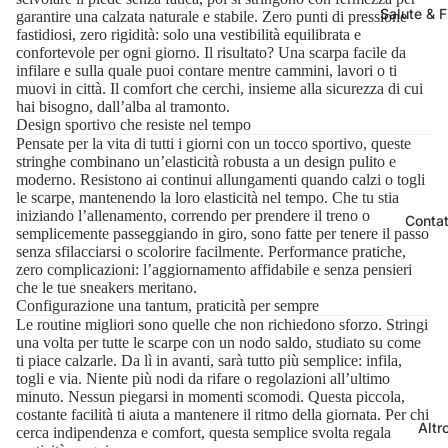
Salute & F
garantire una calzata naturale e stabile. Zero punti di pressione
fastidiosi, zero rigidità: solo una vestibilità equilibrata e
confortevole per ogni giorno. Il risultato? Una scarpa facile da
infilare e sulla quale puoi contare mentre cammini, lavori o ti
muovi in città. Il comfort che cerchi, insieme alla sicurezza di cui
hai bisogno, dall’alba al tramonto.
Design sportivo che resiste nel tempo
Pensate per la vita di tutti i giorni con un tocco sportivo, queste
stringhe combinano un’elasticità robusta a un design pulito e
moderno. Resistono ai continui allungamenti quando calzi o togli
le scarpe, mantenendo la loro elasticità nel tempo. Che tu stia
iniziando l’allenamento, correndo per prendere il treno o
Contat
semplicemente passeggiando in giro, sono fatte per tenere il passo
senza sfilacciarsi o scolorire facilmente. Performance pratiche,
zero complicazioni: l’aggiornamento affidabile e senza pensieri
che le tue sneakers meritano.
Configurazione una tantum, praticità per sempre
Le routine migliori sono quelle che non richiedono sforzo. Stringi
una volta per tutte le scarpe con un nodo saldo, studiato su come
ti piace calzarle. Da lì in avanti, sarà tutto più semplice: infila,
togli e via. Niente più nodi da rifare o regolazioni all’ultimo
minuto. Nessun piegarsi in momenti scomodi. Questa piccola,
costante facilità ti aiuta a mantenere il ritmo della giornata. Per chi
Altr
cerca indipendenza e comfort, questa semplice svolta regala