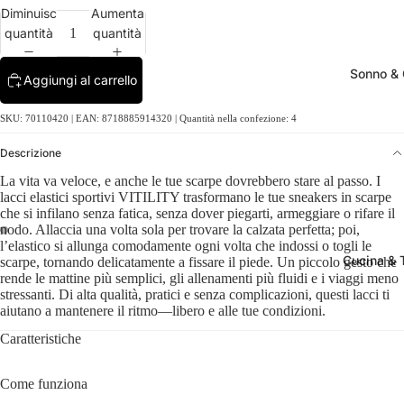
Diminuisci
Aumenta
quantità
quantità
Sonno &
Aggiungi al carrello
SKU: 70110420 | EAN: 8718885914320 | Quantità nella confezione: 4
Descrizione
La vita va veloce, e anche le tue scarpe dovrebbero stare al passo. I
lacci elastici sportivi VITILITY trasformano le tue sneakers in scarpe
che si infilano senza fatica, senza dover piegarti, armeggiare o rifare il
nodo. Allaccia una volta sola per trovare la calzata perfetta; poi,
l’elastico si allunga comodamente ogni volta che indossi o togli le
Cucina & 
scarpe, tornando delicatamente a fissare il piede. Un piccolo gesto che
rende le mattine più semplici, gli allenamenti più fluidi e i viaggi meno
stressanti. Di alta qualità, pratici e senza complicazioni, questi lacci ti
aiutano a mantenere il ritmo—libero e alle tue condizioni.
Caratteristiche
Come funziona