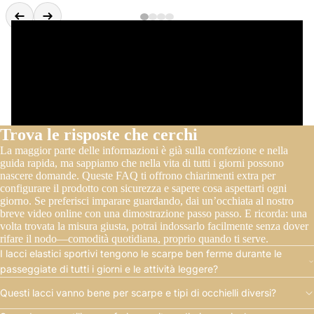
Trova le risposte che cerchi
La maggior parte delle informazioni è già sulla confezione e nella
guida rapida, ma sappiamo che nella vita di tutti i giorni possono
nascere domande. Queste FAQ ti offrono chiarimenti extra per
configurare il prodotto con sicurezza e sapere cosa aspettarti ogni
giorno. Se preferisci imparare guardando, dai un’occhiata al nostro
breve video online con una dimostrazione passo passo. E ricorda: una
volta trovata la misura giusta, potrai indossarlo facilmente senza dover
rifare il nodo—comodità quotidiana, proprio quando ti serve.
I lacci elastici sportivi tengono le scarpe ben ferme durante le
passeggiate di tutti i giorni e le attività leggere?
Questi lacci vanno bene per scarpe e tipi di occhielli diversi?